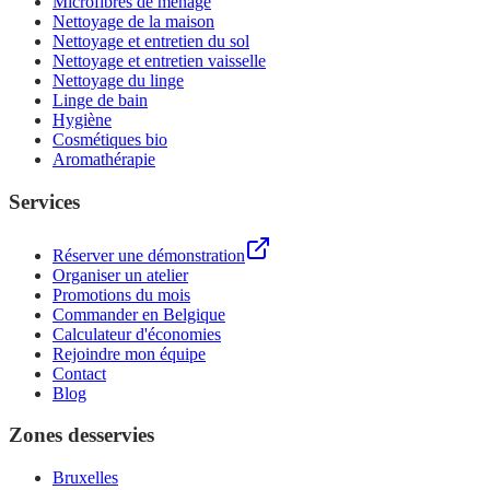
Microfibres de ménage
Nettoyage de la maison
Nettoyage et entretien du sol
Nettoyage et entretien vaisselle
Nettoyage du linge
Linge de bain
Hygiène
Cosmétiques bio
Aromathérapie
Services
Réserver une démonstration
Organiser un atelier
Promotions du mois
Commander en Belgique
Calculateur d'économies
Rejoindre mon équipe
Contact
Blog
Zones desservies
Bruxelles