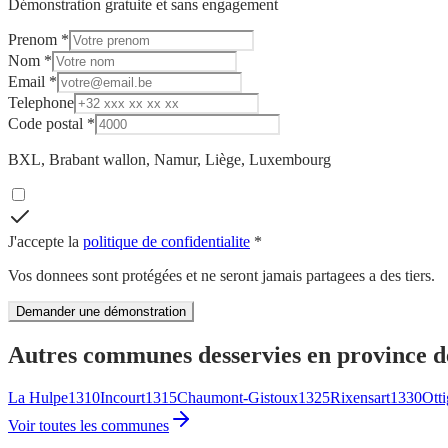
Démonstration gratuite et sans engagement
Prenom *
Nom *
Email *
Telephone
Code postal *
BXL, Brabant wallon, Namur, Liège, Luxembourg
J'accepte la
politique de confidentialite
*
Vos donnees sont protégées et ne seront jamais partagees a des tiers.
Demander une démonstration
Autres communes desservies
en province 
La Hulpe
1310
Incourt
1315
Chaumont-Gistoux
1325
Rixensart
1330
Ott
Voir toutes les communes