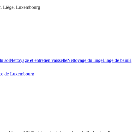
ur, Liège, Luxembourg
du sol
Nettoyage et entretien vaisselle
Nettoyage du linge
Linge de bain
H
ce de Luxembourg