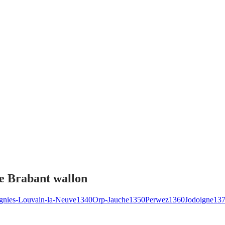
de Brabant wallon
ignies-Louvain-la-Neuve
1340
Orp-Jauche
1350
Perwez
1360
Jodoigne
13