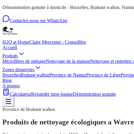
Démonstration gratuite à domicile - Bruxelles, Brabant wallon, Nam
Contactez-nous sur WhatsApp
H2O at Home
Claire Mercenier - Conseillère
Accueil
Produits
Microfibres de ménage
Nettoyage de la maison
Nettoyage et entretien 
Zones desservies
Bruxelles
Brabant wallon
Province de Namur
Province de Liège
Provin
Blog
A propos
Calculateur
Rejoindre mon équipe
Démonstration gratuite
Province de Brabant wallon
Produits de nettoyage écologiques a
Wavre