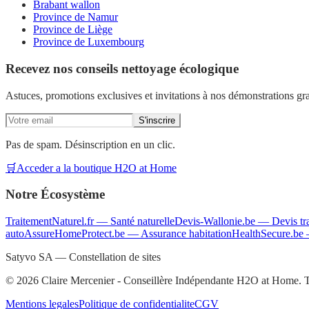
Brabant wallon
Province de Namur
Province de Liège
Province de Luxembourg
Recevez nos conseils nettoyage écologique
Astuces, promotions exclusives et invitations à nos démonstrations gra
S'inscrire
Pas de spam. Désinscription en un clic.
🛒
Acceder a la boutique H2O at Home
Notre Écosystème
TraitementNaturel.fr
—
Santé naturelle
Devis-Wallonie.be
—
Devis t
auto
AssureHomeProtect.be
—
Assurance habitation
HealthSecure.be
Satyvo SA — Constellation de sites
©
2026
Claire Mercenier - Conseillère Indépendante H2O at Home. To
Mentions legales
Politique de confidentialite
CGV