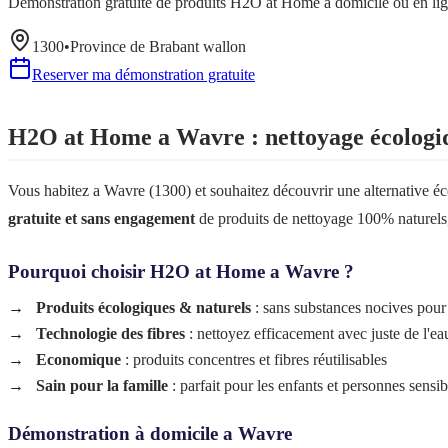
Démonstration gratuite de produits H2O at Home à domicile ou en li
1300
•
Province de
Brabant wallon
Reserver ma démonstration gratuite
H2O at Home a
Wavre
: nettoyage écologi
Vous habitez a
Wavre
(
1300
) et souhaitez découvrir une alternative
gratuite et sans engagement
de produits de nettoyage 100% naturels,
Pourquoi choisir H2O at Home a
Wavre
?
Produits écologiques & naturels
: sans substances nocives pour
Technologie des fibres
: nettoyez efficacement avec juste de l'ea
Economique
: produits concentres et fibres réutilisables
Sain pour la famille
: parfait pour les enfants et personnes sensib
Démonstration à domicile a
Wavre