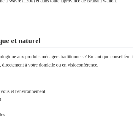
gne a
Wavre
(
1300
) et dans toute la
province de Brabant wallon
.
que et naturel
 écologique aux produits ménagers traditionnels ? En tant que conseill
 directement à votre domicile ou en visioconférence.
 vous et l'environnement
u
les