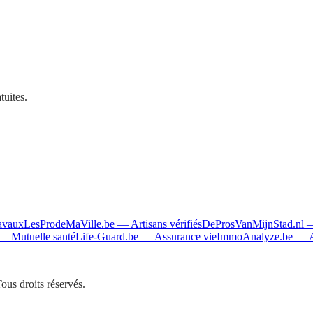
tuites.
ravaux
LesProdeMaVille.be
—
Artisans vérifiés
DeProsVanMijnStad.nl
—
Mutuelle santé
Life-Guard.be
—
Assurance vie
ImmoAnalyze.be
—
us droits réservés.