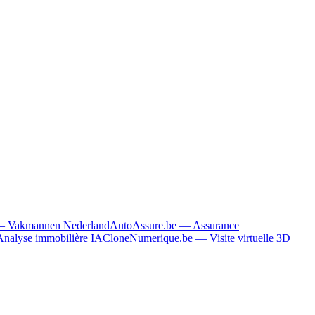
—
Vakmannen Nederland
AutoAssure.be
—
Assurance
Analyse immobilière IA
CloneNumerique.be
—
Visite virtuelle 3D