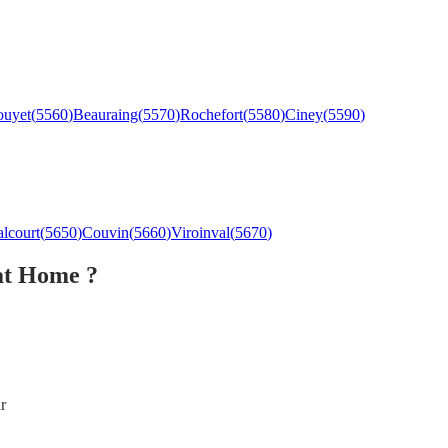
uyet
(
5560
)
Beauraing
(
5570
)
Rochefort
(
5580
)
Ciney
(
5590
)
lcourt
(
5650
)
Couvin
(
5660
)
Viroinval
(
5670
)
at Home ?
r