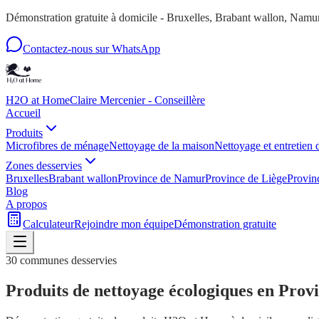
Démonstration gratuite à domicile - Bruxelles, Brabant wallon, Nam
Contactez-nous sur WhatsApp
H2O at Home
Claire Mercenier - Conseillère
Accueil
Produits
Microfibres de ménage
Nettoyage de la maison
Nettoyage et entretien 
Zones desservies
Bruxelles
Brabant wallon
Province de Namur
Province de Liège
Provin
Blog
A propos
Calculateur
Rejoindre mon équipe
Démonstration gratuite
30
communes desservies
Produits de nettoyage écologiques en Pro