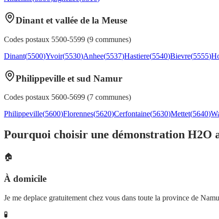
Dinant et vallée de la Meuse
Codes postaux
5500-5599
(
9
communes)
Dinant
(
5500
)
Yvoir
(
5530
)
Anhee
(
5537
)
Hastiere
(
5540
)
Bievre
(
5555
)
Ho
Philippeville et sud Namur
Codes postaux
5600-5699
(
7
communes)
Philippeville
(
5600
)
Florennes
(
5620
)
Cerfontaine
(
5630
)
Mettet
(
5640
)
Wa
Pourquoi choisir une démonstration H2O 
🏠
À domicile
Je me deplace gratuitement chez vous dans toute la province de Namu
🧪