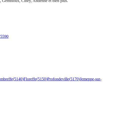
, Gembloux, Ciney, Andenne et bien plus.
y
5590
mbreffe
(
5140
)
Floreffe
(
5150
)
Profondeville
(
5170
)
Jemeppe-sur-