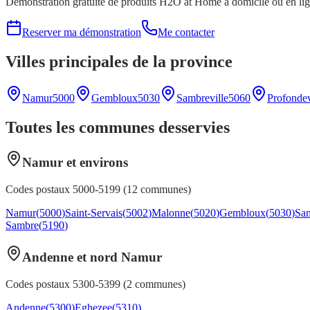
Démonstration gratuite de produits H2O at Home à domicile ou en li
Reserver ma démonstration
Me contacter
Villes principales de la province
Namur
5000
Gembloux
5030
Sambreville
5060
Profondev
Toutes les communes desservies
Namur et environs
Codes postaux
5000-5199
(
12
communes)
Namur
(
5000
)
Saint-Servais
(
5002
)
Malonne
(
5020
)
Gembloux
(
5030
)
Sam
Sambre
(
5190
)
Andenne et nord Namur
Codes postaux
5300-5399
(
2
communes)
Andenne
(
5300
)
Eghezee
(
5310
)