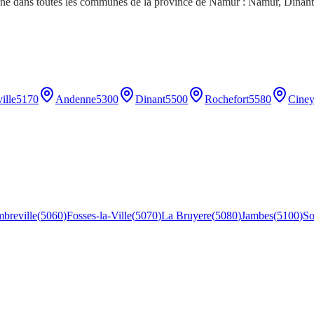
gne dans toutes les communes de la province de Namur : Namur, Dinant
ille
5170
Andenne
5300
Dinant
5500
Rochefort
5580
Cine
breville
(
5060
)
Fosses-la-Ville
(
5070
)
La Bruyere
(
5080
)
Jambes
(
5100
)
So