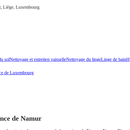
ur, Liège, Luxembourg
du sol
Nettoyage et entretien vaisselle
Nettoyage du linge
Linge de bain
H
ce de Luxembourg
vince de Namur