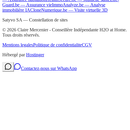
Guard.be
—
Assurance vie
ImmoAnalyze.be
—
Analyse
immobilière IA
CloneNumerique.be
—
Visite virtuelle 3D
Satyvo SA — Constellation de sites
©
2026
Claire Mercenier - Conseillère Indépendante H2O at Home.
Tous droits réservés.
Mentions legales
Politique de confidentialite
CGV
Hébergé par
Hostinger
Contactez-nous sur WhatsApp