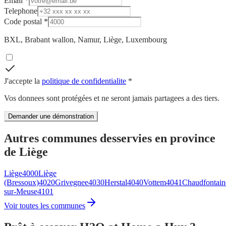
Email *
Telephone
Code postal *
BXL, Brabant wallon, Namur, Liège, Luxembourg
J'accepte la
politique de confidentialite
*
Vos donnees sont protégées et ne seront jamais partagees a des tiers.
Demander une démonstration
Autres communes desservies
en province
de Liège
Liège
4000
Liège
(Bressoux)
4020
Grivegnee
4030
Herstal
4040
Vottem
4041
Chaudfontain
sur-Meuse
4101
Voir toutes les communes