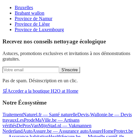
Bruxelles
Brabant wallon
Province de Namur
Province de Liège
Province de Luxembourg
Recevez nos conseils nettoyage écologique
Astuces, promotions exclusives et invitations à nos démonstrations
gratuites.
S'inscrire
Pas de spam. Désinscription en un clic.
🛒
Acceder a la boutique H2O at Home
Notre Écosystème
TraitementNaturel.fr
—
Santé naturelle
Devis-Wallonie.be
—
Devis
travaux
LesProdeMaVille.be
—
Artisans
vérifiés
DeProsVanMijnStad.nl
—
Vakmannen
Nederland
AutoAssure.be
—
Assurance auto
AssureHomeProtect.be
—
Assurance habitation
HealthSecure.be
—
Mutuelle santé
Life-