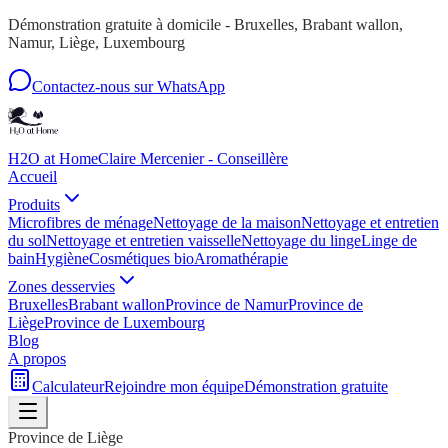
Démonstration gratuite à domicile - Bruxelles, Brabant wallon,
Namur, Liège, Luxembourg
Contactez-nous sur WhatsApp
H2O at Home
Claire Mercenier - Conseillère
Accueil
Produits
Microfibres de ménage
Nettoyage de la maison
Nettoyage et entretien
du sol
Nettoyage et entretien vaisselle
Nettoyage du linge
Linge de
bain
Hygiène
Cosmétiques bio
Aromathérapie
Zones desservies
Bruxelles
Brabant wallon
Province de Namur
Province de
Liège
Province de Luxembourg
Blog
A propos
Calculateur
Rejoindre mon équipe
Démonstration gratuite
Province de Liège