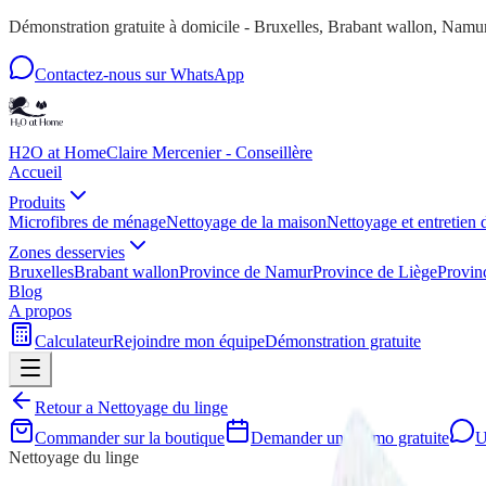
Démonstration gratuite à domicile - Bruxelles, Brabant wallon, Nam
Contactez-nous sur WhatsApp
H2O at Home
Claire Mercenier - Conseillère
Accueil
Produits
Microfibres de ménage
Nettoyage de la maison
Nettoyage et entretien 
Zones desservies
Bruxelles
Brabant wallon
Province de Namur
Province de Liège
Provin
Blog
A propos
Calculateur
Rejoindre mon équipe
Démonstration gratuite
Retour a
Nettoyage du linge
Commander sur la boutique
Demander une demo gratuite
U
Nettoyage du linge