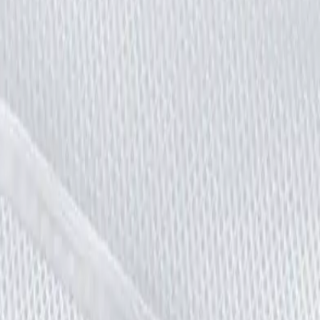
m
?
a machine.
ions d'entretien du filet).