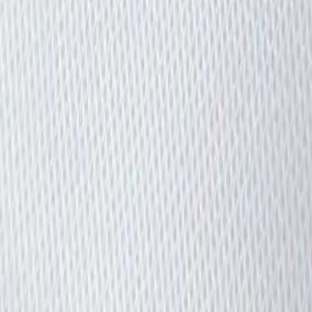
re.
e seule.
 valorisée par grand filet.