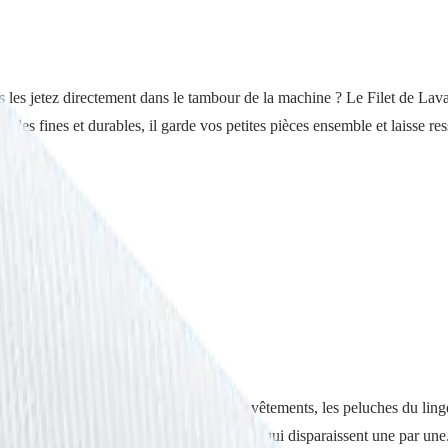
ous les jetez directement dans le tambour de la machine ? Le Filet de La
ailles fines et durables, il garde vos petites pièces ensemble et laisse r
t de rotation du tambour déforme les vêtements, les peluches du linge 
is il y a le grand classique : les chaussettes qui disparaissent une par un