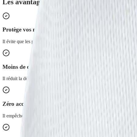
Les avantages de
Filet de Lavage 40x50 c
Protège vos microfibres
Il évite que les peluches du linge ne s'accrochent sur vos microfibres.
Moins de déformation
Il réduit la déformation des vêtements due au mouvement de rotation 
Zéro accroc
Il empêche les accrocs sur vos textiles délicats : petits lainages, lingeri