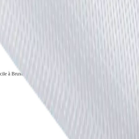
icile à Bruxelles, en Brabant wallon, Namur, Liège et Luxembourg.