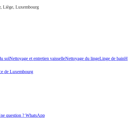
ur, Liège, Luxembourg
du sol
Nettoyage et entretien vaisselle
Nettoyage du linge
Linge de bain
H
ce de Luxembourg
ne question ? WhatsApp