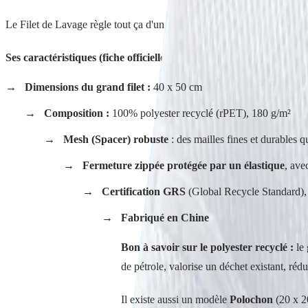
Le Filet de Lavage règle tout ça d'un coup. Vous placez votre linge à l'
Ses caractéristiques (fiche officielle) :
Dimensions du grand filet :
40 x 50 cm
Composition :
100% polyester recyclé (rPET), 180 g/m²
Mesh (Spacer) robuste
: des mailles fines et durables qu
Fermeture zippée protégée par un élastique
, ave
Certification GRS
(Global Recycle Standard), q
Fabriqué en Chine
Bon à savoir sur le polyester recyclé :
le 
de pétrole, valorise un déchet existant, ré
Il existe aussi un modèle
Polochon
(20 x 20