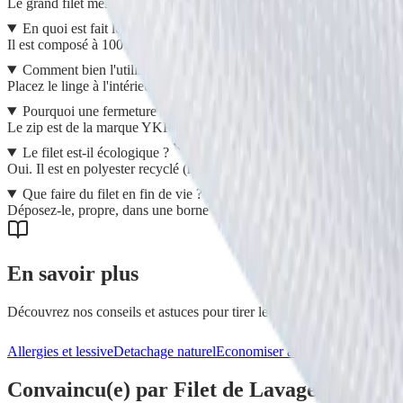
Le grand filet mesure 40 x 50 cm. Il existe aussi un modèle Polochon 
En quoi est fait le filet de lavage ?
Il est composé à 100% de polyester recyclé (180 g/m²), avec un mesh (
Comment bien l'utiliser en machine ?
Placez le linge à l'intérieur, refermez la fermeture à glissière, puis gli
Pourquoi une fermeture YKK ?
Le zip est de la marque YKK, une fermeture de qualité protégée par un 
Le filet est-il écologique ?
Oui. Il est en polyester recyclé (rPET) issu d'un recyclage mécanique : 
Que faire du filet en fin de vie ?
Déposez-le, propre, dans une borne de collecte textile ou donnez-le. Les
En savoir plus
Découvrez nos conseils et astuces pour tirer le meilleur parti de vos
Allergies et lessive
Detachage naturel
Economiser avec l'écologique
Cho
Convaincu(e) par
Filet de Lavage 40x50 c