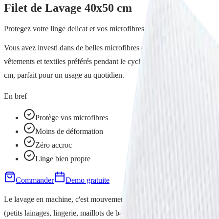
Filet de Lavage 40x50 cm
Protegez votre linge delicat et vos microfibres
Vous avez investi dans de belles microfibres et du linge délicat, et v
vêtements et textiles préférés pendant le cycle. Bien solide, avec des m
cm, parfait pour un usage au quotidien.
En bref
Protège vos microfibres
Moins de déformation
Zéro accroc
Linge bien propre
Commander
Demo gratuite
Le lavage en machine, c'est mouvementé pour les textiles. Le mouvemen
(petits lainages, lingerie, maillots de bain) attrapent des accrocs. Et pu