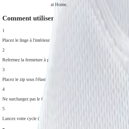
at Home.
Comment utiliser
Filet de Lavage 40x50 c
1
Placez le linge à l'intérieur du filet.
2
Refermez la fermeture à glissière.
3
Placez le zip sous l'élastique pour éviter qu'il n'accroche le linge de l
4
Ne surchargez pas le filet.
5
Lancez votre cycle (lavage possible jusqu'à 95°C max. selon les indicat