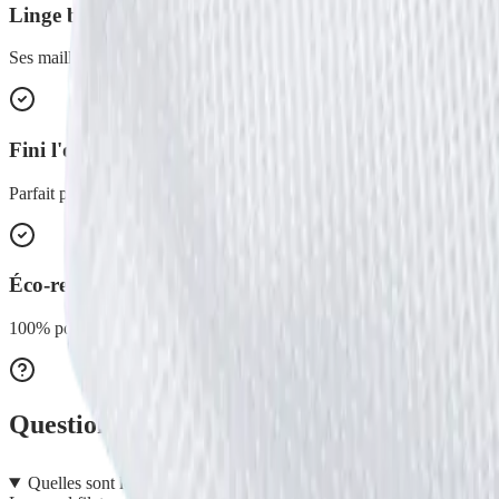
Linge bien propre
Ses mailles fines et durables permettent au linge de ressortir bien prop
Fini l'orphelinat des chaussettes
Parfait pour garder les petites pièces ensemble et ne plus en perdre un
Éco-responsable
100% polyester recyclé, certifié GRS : environ 1,50 bouteille plastique
Questions fréquentes
Quelles sont les dimensions du grand filet ?