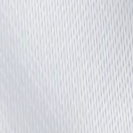
de 20 x 20 x 30 cm pour les textiles délicats plus volumineux.
Spacer) robuste. Il est certifié GRS (Global Recycle Standard).
ssez le zip sous l'élastique pour qu'il n'accroche pas le linge de la machin
élastique. Cela augmente la durabilité du filet de lavage.
un grand filet équivaut à environ 1,50 bouteille plastique valorisée, ce 
 textiles d'entretien ménager ne sont pas recyclés par la filière actuelle
 produits H2O at Home.
isir sa lessive écologique
Entretien microfibres
Tous nos articles
m
?