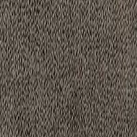
sez.
du linge à plat...