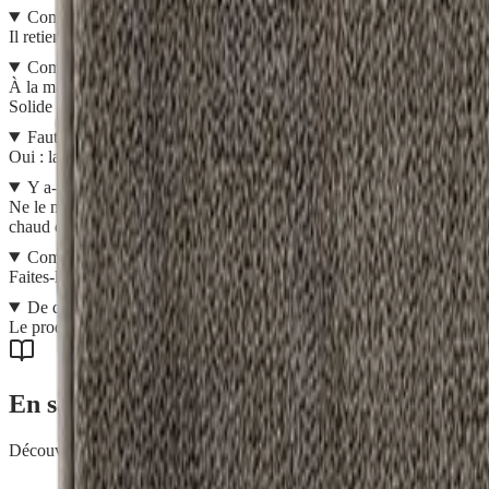
Combien d'eau le tapis peut-il absorber ?
Il retient jusqu'à un demi-litre d'eau sans aucun écoulement, et cela sa
Comme le laver ?
À la main : passez-le sous l'eau chaude, savonnez avec le savon Netép
Solide H2O at Home à partir de 40°C, essorage minimum 1000 t/min. S
Faut-il des précautions les premières fois ?
Oui : lavez le tapis avant la toute première utilisation, et lavez-le sé
Y a-t-il des choses à ne surtout pas faire ?
Ne le mettez jamais en contact d'une surface chaude, sinon la microfib
chaud dessus (cocotte, plat du four).
Comment garder son moelleux dans le temps ?
Faites-le bien sécher entre chaque utilisation, ne le laissez pas en bo
De quoi est-il fait et où est-il fabriqué ?
Le produit et la microfibre sont en 100% polyester, avec une semelle
En savoir plus
Découvrez nos conseils et astuces pour tirer le meilleur parti de vos