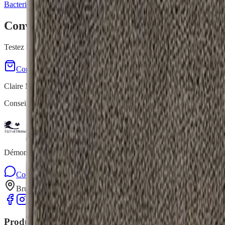
Bacteries dans la cuisine
Vaisselle écologique
Creme a recurer naturell
Convaincu(e) par
Tapis Absorbant Minéra
Testez l'absorption magique ! Demo gratuite.
Commander maintenant
Demo gratuite à domicile
Claire Mercenier
Conseillère Indépendante H2O at Home
H2O at Home
Démonstrations gratuites de produits de nettoyage écologiques à dom
Contactez-nous sur WhatsApp
Formulaire de contact
Bruxelles, Brabant wallon, Namur, Liège, Luxembourg
Produits