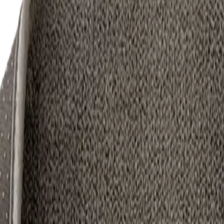
son : il se pose partout où on a besoin d'absorber l'eau. Hyper absorba
rès lavage.