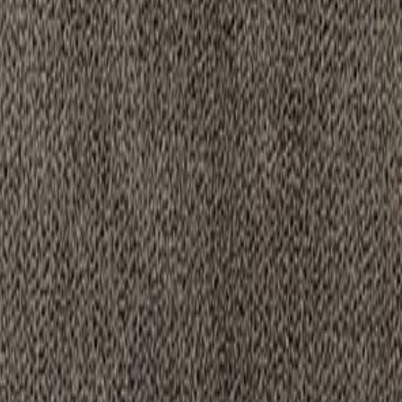
ns mousse à l'intérieur. C'est vraiment sa prouesse !
ur, rincez abondamment, essorez bien et laissez sécher. En machine : pl
ans adoucissant ni javel, et sans repassage.
parément les 3 premières fois pour éviter tout risque de dégorgement.
re fond. On ne le pose donc pas sur une grille de four, une plaque vitro
ule, et brossez le velours avec la Coccinelle Picot après chaque lavage p
 mesh (spacer) 100% polyester dotée de capitons en polyuréthane. Il es
 produits H2O at Home.