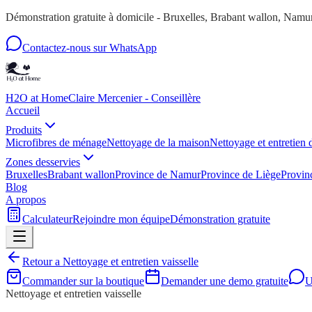
Démonstration gratuite à domicile - Bruxelles, Brabant wallon, Nam
Contactez-nous sur WhatsApp
H2O at Home
Claire Mercenier - Conseillère
Accueil
Produits
Microfibres de ménage
Nettoyage de la maison
Nettoyage et entretien 
Zones desservies
Bruxelles
Brabant wallon
Province de Namur
Province de Liège
Provin
Blog
A propos
Calculateur
Rejoindre mon équipe
Démonstration gratuite
Retour a
Nettoyage et entretien vaisselle
Commander sur la boutique
Demander une demo gratuite
U
Nettoyage et entretien vaisselle