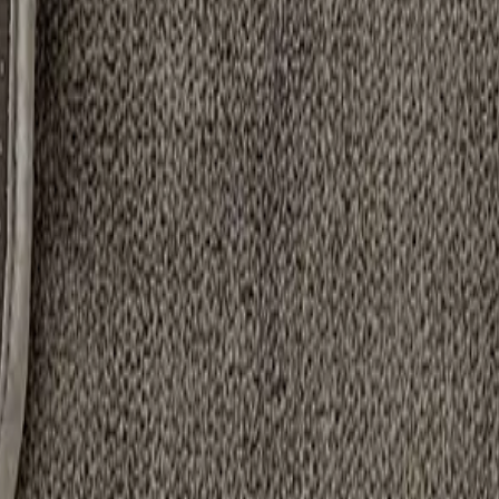
l
?
ructions de lavage.
égorgement.
e, sous les gamelles, dans la voiture, etc.
 en boule ni dans un coin imbibé d'eau.
avonné avec du Netépur si nécessaire).
lui rendre douceur et moelleux.