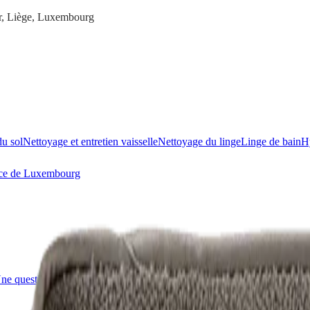
ur, Liège, Luxembourg
du sol
Nettoyage et entretien vaisselle
Nettoyage du linge
Linge de bain
H
ce de Luxembourg
ne question ? WhatsApp