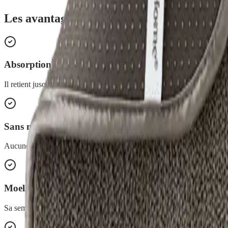
Les avantages de
Tapis Absorbant Minéral
Absorption record
Il retient jusqu'à 1/2 litre d'eau sans le moindre écoulement.
Sans mousse
Aucune mousse à l'intérieur : rien qui s'aplatisse ou se déforme avec l
Moelleux durable
Sa semelle mesh 100% polyester conserve son moelleux lavage après 