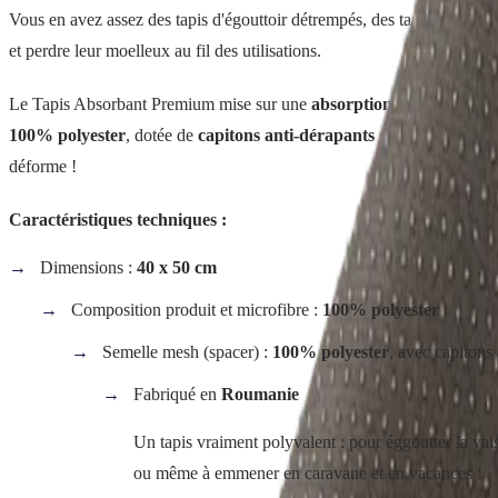
Vous en avez assez des tapis d'égouttoir détrempés, des tapis de douche
et perdre leur moelleux au fil des utilisations.
Le Tapis Absorbant Premium mise sur une
absorption record
: il ret
100% polyester
, dotée de
capitons anti-dérapants en polyuréthan
déforme !
Caractéristiques techniques :
Dimensions :
40 x 50 cm
Composition produit et microfibre :
100% polyester
Semelle mesh (spacer) :
100% polyester
, avec capitons
Fabriqué en
Roumanie
Un tapis vraiment polyvalent : pour éggoutter la vais
ou même à emmener en caravane et en vacances !