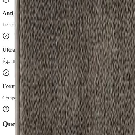
Anti-dérapant
Les capitons anti-dérapants assurent une bonne tenue là où vous le po
Ultra-polyvalent
Égouttoir, douche, tapis à langer, voiture, gamelles d'animaux, séchage 
Format nomade
Compact en 40 x 50 cm, il vous suit en caravane comme en vacances.
Questions fréquentes