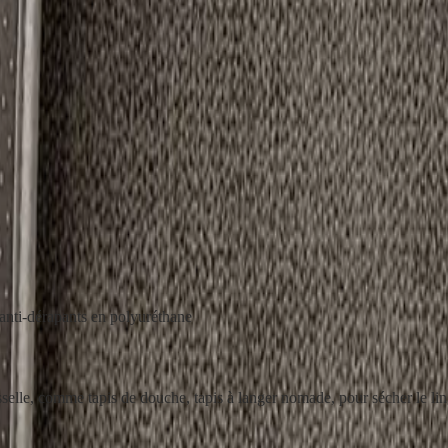
 qui s'aplatissent avec le temps, ou de ne pas savoir où poser la vaisse
ient
jusqu'à 1/2 litre d'eau sans écoulement
, et cela
sans aucune mouss
e
, qui garantit à la fois une bonne tenue au sol et tout son moelleux, lava
 anti-dérapants en polyuréthane
selle, comme tapis de douche, tapis à langer nomade, pour sécher le ling