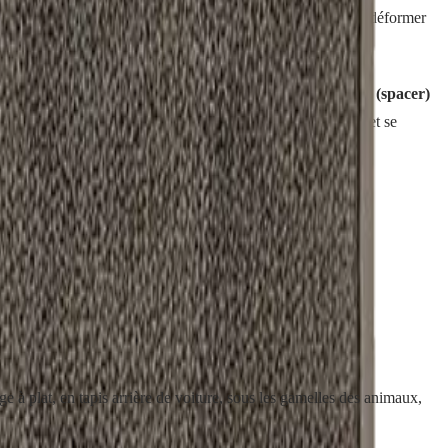
lle qui sèche ? Les tapis à mousse classique finissent par se déformer
e à l'intérieur
. Sa grande force, c'est sa
semelle en mesh (spacer)
ge après lavage. Finie la traditionnelle mousse qui s'aplatit et se
e à plat, en tapis arrière de voiture, sous les gamelles des animaux,