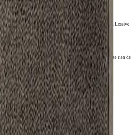
acez-le velours face au tambour, lavez de préférence avec la Lessive
céramique, une gazinière ou un sèche-serviettes, et on ne pose rien de
our conserver sa douceur.
t fabriqué en Roumanie et mesure 40 x 50 cm.