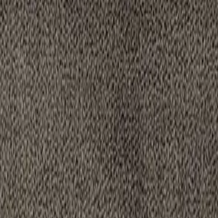
e
Vinaigre et bicarbonate
Désinfecter sans javel
Tous nos articles
l
?
icile à Bruxelles, en Brabant wallon, Namur, Liège et Luxembourg.