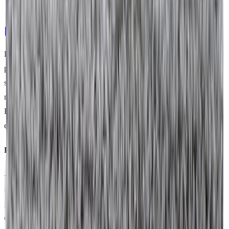
Tous types de sols
Commander
Demo gratuite
Le balai classique déplace la poussière plus qu'il ne la capture : les
poils de chat, poils de chien, cheveux et poussières fines finissent
souvent par voler puis retomber quelques mètres plus loin. Résultat,
même après le ménage, les saletés se redéposent au sol. La Mop
Balayage, elle, attire ces particules comme un aimant et les
emprisonne sans les redéposer au sol. Bref, elle fait place nette.
Pourquoi est-elle aussi efficace ?
-
Sa force électrostatique :
ses fibres synthétiques, 100% polyester,
s'électrisent facilement par frottement à sec, ce qui leur confère un
pouvoir d'attraction important. Le dépoussiérage devient un jeu
d'enfant !