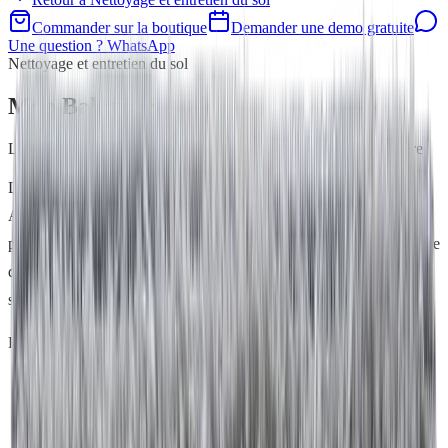
Commander sur la boutique
Demander une demo gratuite
Une question ? WhatsApp
Nettoyage et entretien du sol
Mop Balayage
L'alternative écologique au balai qui capture vraiment la poussière
Laissez votre aspirateur au placard et dégainez la Mop Balayage !
Aussi efficace qu'un aspirateur, le silence en plus. C'est un véritable
piège à poussière qui fait partie des indispensables de la maison : elle
dépoussière tous les types de sols, en un seul passage et en toute
simplicité.
En bref
Aussi efficace qu'un aspirateur
Un vrai piège à poussière
Force électrostatique