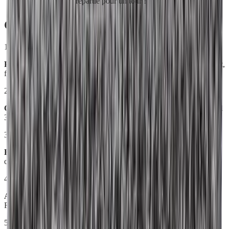
repartie pour un tour !
Comment utiliser
Mop Balayage
?
1
Posez
votre Mop Balayage sèche sur le sol et, tout en restant debout,
fixez-la sans effort à votre Plateau Alu
2
Choisissez
votre manche selon vos besoins : Manche Saturne, Fluid
3E ou Fluid Essentiel
3
Balayez
le sol, y compris le dessous des meubles ; la poussière, les
cheveux et les poils s'accrochent à la Mop
4
Attention
: ne pas actionner par erreur le système d'eau (avec le
Fluid 3E ou Fluid Essentiel), sans quoi il faudra changer de Mop
5