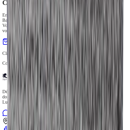
Convaincu(e) par
Mop Balayage
?
Envie de voir la difference entre votre balai actuel et la Mop
Balayage ? Je vous propose un test comparatif gratuit chez vous.
Vous verrez concrètement ce que la microfibre capture - et ce que
votre balai laissait passer.
Commander maintenant
Demo gratuite à domicile
Claire Mercenier
Conseillère Indépendante H2O at Home
H2O at Home
Démonstrations gratuites de produits de nettoyage écologiques à
domicile à Bruxelles, en Brabant wallon, Namur, Liège et
Luxembourg.
Contactez-nous sur WhatsApp
Formulaire de contact
Bruxelles, Brabant wallon, Namur, Liège, Luxembourg