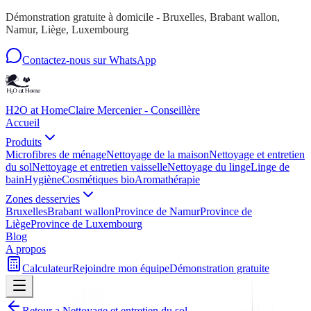
Démonstration gratuite à domicile - Bruxelles, Brabant wallon,
Namur, Liège, Luxembourg
Contactez-nous sur WhatsApp
H2O at Home
Claire Mercenier - Conseillère
Accueil
Produits
Microfibres de ménage
Nettoyage de la maison
Nettoyage et entretien
du sol
Nettoyage et entretien vaisselle
Nettoyage du linge
Linge de
bain
Hygiène
Cosmétiques bio
Aromathérapie
Zones desservies
Bruxelles
Brabant wallon
Province de Namur
Province de
Liège
Province de Luxembourg
Blog
A propos
Calculateur
Rejoindre mon équipe
Démonstration gratuite
Retour a
Nettoyage et entretien du sol