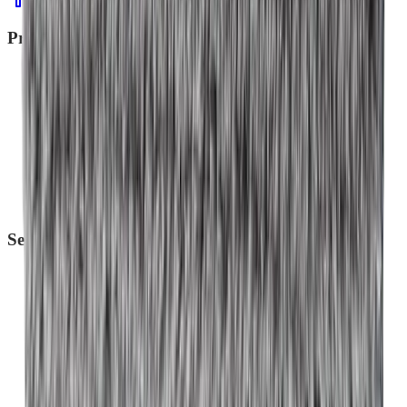
Produits
Microfibres de ménage
Nettoyage de la maison
Nettoyage et entretien du sol
Nettoyage et entretien vaisselle
Nettoyage du linge
Linge de bain
Hygiène
Cosmétiques bio
Aromathérapie
Services
Réserver une démonstration
Organiser un atelier
Promotions du mois
Commander en Belgique
Calculateur d'économies
Rejoindre mon équipe
Contact
Blog