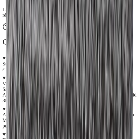
La maille auto-agrippante est en polyester 100% recyclé, une
réduction de l'impact environnemental.
Questions fréquentes
Sur quels sols puis-je l'utiliser ?
Sur tous les types de sols. Elle permet de dépoussiérer toutes les
surfaces, en un seul passage et en toute simplicité.
Sur quel manche se fixe la Mop Balayage ?
Vous la fixez sur le Plateau Alu, que vous montez sur le Manche
Saturne, le Fluid 3E ou le Fluid Essentiel selon vos besoins.
Attention à ne pas actionner par erreur le système d'eau avec le Fluid
3E ou Fluid Essentiel.
Comment l'entretenir au quotidien ?
Après chaque utilisation ou avant le passage en machine, brossez la
Mop avec la Balayette Picot ou le Balai Picot pour retirer les
poussières et cheveux emprisonnés.
Comment la laver en machine ?