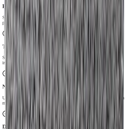
Force électrostatique
Ses fibres 100% polyester s'électrisent par frottement à sec pour un
pouvoir d'attraction important.
Tous types de sols
Son réseau capillaire déloge la poussière dans les moindres
irrégularités de toutes les surfaces.
Née pour durer
Un coup de Brosse ou Balayette Picot après usage et un passage en
machine régulier, et elle repart pour un tour.
Dos en polyester recyclé