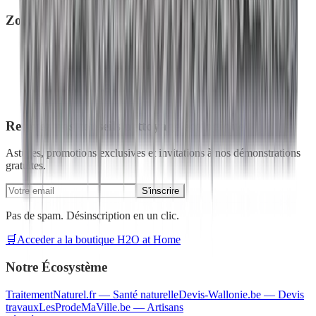
Zones desservies
Bruxelles
Brabant wallon
Province de Namur
Province de Liège
Province de Luxembourg
Recevez nos conseils nettoyage écologique
Astuces, promotions exclusives et invitations à nos démonstrations
gratuites.
S'inscrire
Pas de spam. Désinscription en un clic.
🛒
Acceder a la boutique H2O at Home
Notre Écosystème
TraitementNaturel.fr
—
Santé naturelle
Devis-Wallonie.be
—
Devis
travaux
LesProdeMaVille.be
—
Artisans