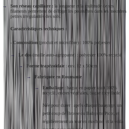
Son réseau capillaire :
la longueur et la multitude de ses
filaments permettent de déloger les poussières dans les moindres
petites irrégularités des sols.
Caractéristiques techniques :
-
Composition
(produit et microfibre) : 100% polyester
Le dos
(maille auto-agrippante) : polyester 100% recyclé
Forme trapézoïdale
: env. 12 x 50 cm
Fabriquée en Roumanie
Emballage
: bague en papier kraft 100%
recyclé, encres végétales, bague recyclable
Née pour durer : après chaque balayage, un
petit coup de Brosse ou Balayette Picot, et
régulièrement un tour en machine, et la voilà