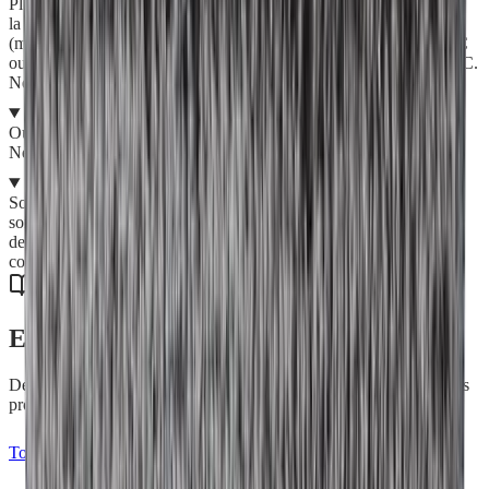
Placez la Mop dans un Filet de Lavage et lavez de préférence avec
la Lessive Solide H2O at Home à partir de 40°C, sur cycle long
(minimum 1h30). Pour un effet bactéricide, lavez à minimum 60°C
ou utilisez la Lessive Poudre Désinfectante H2O at Home dès 40°C.
Ne pas utiliser d'adoucissant ni de javel, et ne pas repasser.
Puis-je la laver à la main ?
Oui. Plongez la Mop dans l'eau chaude, savonnez avec le savon
Netépur, puis rincez abondamment.
Est-elle respectueuse de l'environnement ?
Son dos (maille auto-agrippante) est en polyester 100% recyclé et
son emballage utilise une bague en papier kraft 100% recyclé avec
des encres végétales. En fin de vie, déposez-la dans une borne de
collecte textile.
En savoir plus
Découvrez nos conseils et astuces pour tirer le meilleur parti de vos
produits H2O at Home.
Tous nos articles