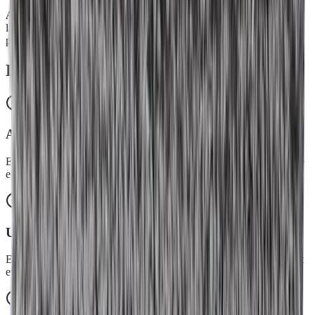
Après chaque utilisation
ou avant le passage en machine, brossez
la Mop avec la Balayette Picot ou le Balai Picot pour retirer
poussières et cheveux emprisonnés
Les avantages de
Mop Balayage
Aussi efficace qu'un aspirateur
Elle dépoussière tous les types de sols en un seul passage, le silence
en plus.
Un vrai piège à poussière
Elle attire poils d'animaux, cheveux et poussières comme un aimant
et les emprisonne sans les redéposer au sol.