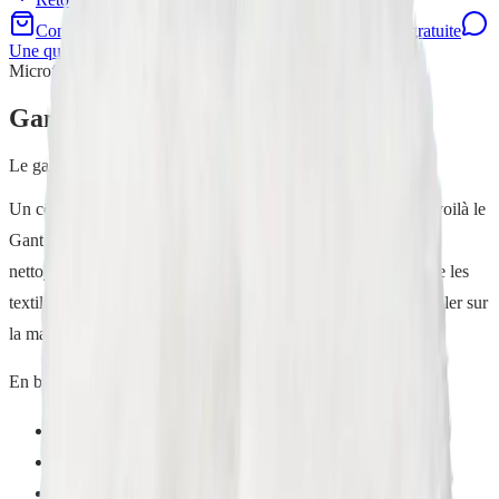
Commander sur la boutique
Demander une demo gratuite
Une question ? WhatsApp
Microfibres de ménage
Gant Multi-Usages
Le gant double face pour toutes les surfaces
Un côté qui gratte, un côté qui absorbe, et rien que de l'eau : voilà le
Gant Multi-Usages. C'est la microfibre à portée de main pour
nettoyer et décrasser les surfaces les plus inimaginables, même les
textiles qui ne passent pas au lave-linge. Un vrai 2-en-1, à enfiler sur
la main pour garder une prise parfaite sans se salir les doigts.
En bref
Un vrai 2-en-1
Rien qu'à l'eau
Toutes les surfaces