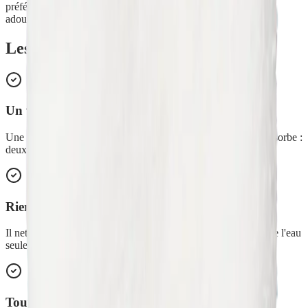
préférence avec la Lessive Solide à partir de 40 °C. Sans
adoucissant ni javel, et sans repassage.
Les avantages de
Gant Multi-Usages
Un vrai 2-en-1
Une face picot qui gratte et désincruste, une face douce qui absorbe :
deux outils en un seul gant.
Rien qu'à l'eau
Il nettoie et décrasse les surfaces les plus inimaginables avec de l'eau
seule, sans produit chimique.
Toutes les surfaces