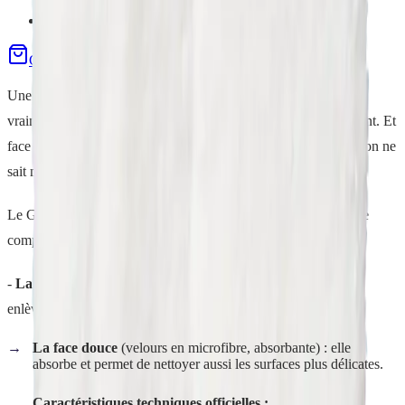
Protège vos mains
Commander
Demo gratuite
Une éponge classique n'a qu'une seule texture : on frotte sans
vraiment décoller la saleté incrustée, et il faut en racheter souvent. Et
face à une tache sur un canapé, un siège de voiture ou un mur, on ne
sait même pas quoi utiliser sans risquer d'abîmer la surface.
Le Gant Multi-Usages est un
bi-matière
avec deux faces qui se
complètent :
-
La face picot
(grattante) : elle gratte, désincruste les taches et
enlève les salissures en profondeur, sur les surfaces résistantes.
La face douce
(velours en microfibre, absorbante) : elle
absorbe et permet de nettoyer aussi les surfaces plus délicates.
Caractéristiques techniques officielles :