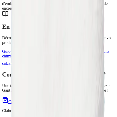
d'emballage est en papier kraft 100 % recyclé, imprimée avec des
encres végétales et recyclable.
En savoir plus
Découvrez nos conseils et astuces pour tirer le meilleur parti de vos
produits H2O at Home.
Guide des microfibres
Nettoyage écologique
Dangers des produits
chimiques
Carrelage sans traces
Entretien parquet
Enlever le
calcaire
Tous nos articles
Convaincu(e) par
Gant Multi-Usages
?
Une tache sur le canapé, la voiture ou le salon de jardin ? Testez le
Gant Multi-Usages lors d'une démonstration gratuite à domicile !
Commander maintenant
Demo gratuite à domicile
Claire Mercenier