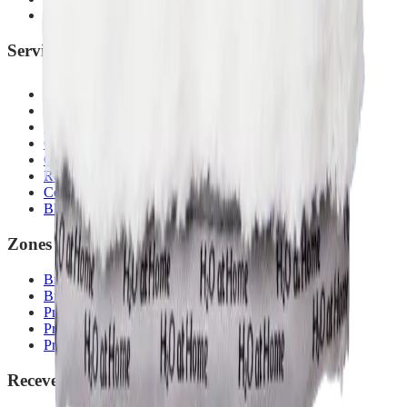
Aromathérapie
Services
Réserver une démonstration
Organiser un atelier
Promotions du mois
Commander en Belgique
Calculateur d'économies
Rejoindre mon équipe
Contact
Blog
Zones desservies
Bruxelles
Brabant wallon
Province de Namur
Province de Liège
Province de Luxembourg
Recevez nos conseils nettoyage écologique