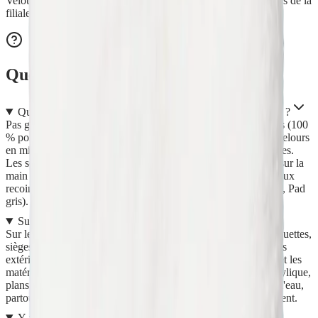
Velours filés et tissés en Allemagne, confection dans les ateliers de la
filiale en Roumanie.
Questions fréquentes
Quelle est la différence entre le Gant et le Pad Multi-usages ?
Pas grand-chose : ils ont les mêmes caractéristiques techniques (100
% polyester, bi-matière avec un côté picot grattant et un côté velours
en microfibre doux et absorbant) et nettoient les mêmes surfaces.
Les seules différences sont la prise en main (le Gant se glisse sur la
main et protège celle-ci ; le Pad se plie en deux pour accéder aux
recoins et augmenter la force d'appui) et le coloris (Gant blanc, Pad
gris). Le coloris ne change rien à leurs capacités de nettoyage.
Sur quelles surfaces puis-je l'utiliser ?
Sur le cuir et les textiles (canapés, tapis, tentures murales, moquettes,
sièges de voiture), les surfaces dures très sales (briques, bassins
extérieurs, portillons en PVC, aluminium, bois traité ou brut) et les
matériaux modernes (éviers et baignoires en composite ou acrylique,
plans de travail ou parquets en mélaminé). Toujours rien qu'à l'eau,
partout où l'on a besoin d'un nettoyage mécanique par frottement.
Y a-t-il des surfaces à éviter ?