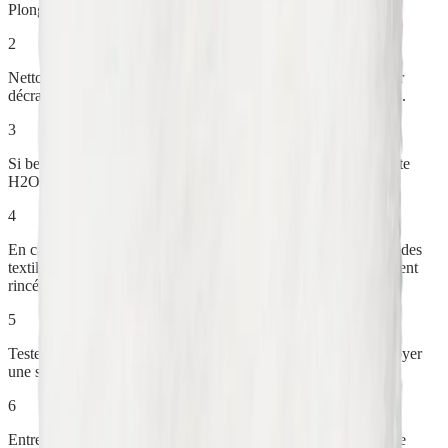
Plongez le Gant dans l'eau chaude, puis essorez-le fortement.
2
Nettoyez la surface en utilisant la face qui convient : picot pour
décrasser et désincruster, face douce pour les surfaces délicates.
3
Si besoin, absorbez l'excédent d'humidité avec une Chiffonnette
H2O at Home.
4
En cas d'utilisation combinée avec l'Oxypur ou le Netépur sur des
textiles, effectuez un second passage avec le Gant soigneusement
rincé.
5
Testez toujours le Gant sur une zone non visible avant de nettoyer
une surface entière.
6
Entretien machine : placez-le dans un filet de lavage et lavez de