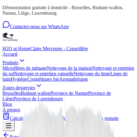
Démonstration gratuite à domicile - Bruxelles, Brabant wallon,
Namur, Liège, Luxembourg
Contactez-nous sur WhatsApp
H2O at Home
Claire Mercenier - Conseillère
Accueil
Produits
Microfibres de ménage
Nettoyage de la maison
Nettoyage et entretien
du sol
Nettoyage et entretien vaisselle
Nettoyage du linge
Linge de
bain
Hygiène
Cosmétiques bio
Aromathérapie
Zones desservies
Bruxelles
Brabant wallon
Province de Namur
Province de
Liège
Province de Luxembourg
Blog
A propos
Calculateur
Rejoindre mon équipe
Démonstration gratuite
Retour a
Microfibres de ménage