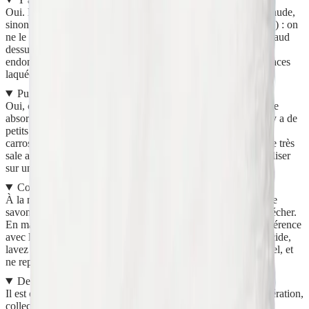
Oui. Ne mettez jamais le Gant en contact avec une surface chaude,
sinon la microfibre risque de fondre (par exemple un barbecue) : on
ne le pose pas sur une surface chaude et on ne pose rien de chaud
dessus. Évitez aussi les surfaces fragiles pour ne pas les
endommager : cuir usé ou élimé, simili cuir usé ou élimé, surfaces
laquées et délicates. Testez toujours sur une zone non visible.
Puis-je nettoyer la carrosserie de ma voiture ?
Oui, c'est possible, avec la face picot grattante ou la face douce
absorbante. Veillez cependant à bien laver le Gant avant : s'il y a de
petits cailloux coincés à l'intérieur, ils pourraient griffer la
carrosserie. De façon générale, après avoir nettoyé une surface très
sale avec des graviers ou cailloux, rincez-le bien avant de l'utiliser
sur une surface plus délicate.
Comment l'entretenir ?
À la main : passez le Gant sous l'eau chaude, savonnez avec le
savon Netépur, rincez abondamment, essorez bien et laissez sécher.
En machine : placez-le dans un filet de lavage et lavez de préférence
avec la Lessive Solide à partir de 40 °C. Pour un effet bactéricide,
lavez à minimum 60 °C. N'utilisez pas d'adoucissant ni de javel, et
ne repassez pas.
De quoi est-il composé et quelle est sa taille ?
Il est composé à 100 % de polyester (microfibre nouvelle génération,
collection 23/24) et mesure environ 15 x 22 cm. Sa bague