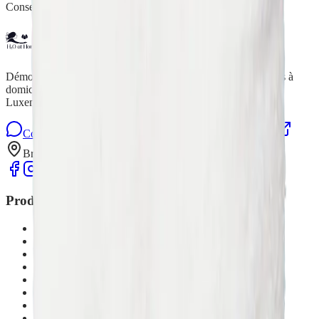
Conseillère Indépendante H2O at Home
H2O at Home
Démonstrations gratuites de produits de nettoyage écologiques à
domicile à Bruxelles, en Brabant wallon, Namur, Liège et
Luxembourg.
Contactez-nous sur WhatsApp
Formulaire de contact
Bruxelles, Brabant wallon, Namur, Liège, Luxembourg
Produits
Microfibres de ménage
Nettoyage de la maison
Nettoyage et entretien du sol
Nettoyage et entretien vaisselle
Nettoyage du linge
Linge de bain
Hygiène
Cosmétiques bio