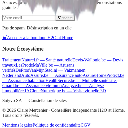
Astuces, promotions exclusives et invitations à nos démonstrations
gratuites.
S'inscrire
Pas de spam. Désinscription en un clic.
🛒
Acceder a la boutique H2O at Home
Notre Écosystème
TraitementNaturel.fr
—
Santé naturelle
Devis-Wallonie.be
—
Devis
travaux
LesProdeMaVille.be
—
Artisans
vérifiés
DeProsVanMijnStad.nl
—
Vakmannen
Nederland
AutoAssure.be
—
Assurance auto
AssureHomeProtect.be
—
Assurance habitation
HealthSecure.be
—
Mutuelle santé
Life-
Guard.be
—
Assurance vie
ImmoAnalyze.be
—
Analyse
immobilière IA
CloneNumerique.be
—
Visite virtuelle 3D
Satyvo SA — Constellation de sites
©
2026
Claire Mercenier - Conseillère Indépendante H2O at Home.
Tous droits réservés.
Mentions legales
Politique de confidentialite
CGV