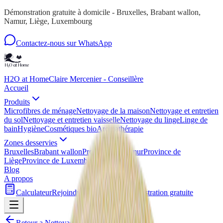
Démonstration gratuite à domicile - Bruxelles, Brabant wallon,
Namur, Liège, Luxembourg
Contactez-nous sur WhatsApp
H2O at Home
Claire Mercenier - Conseillère
Accueil
Produits
Microfibres de ménage
Nettoyage de la maison
Nettoyage et entretien
du sol
Nettoyage et entretien vaisselle
Nettoyage du linge
Linge de
bain
Hygiène
Cosmétiques bio
Aromathérapie
Zones desservies
Bruxelles
Brabant wallon
Province de Namur
Province de
Liège
Province de Luxembourg
Blog
A propos
Calculateur
Rejoindre mon équipe
Démonstration gratuite
Retour a
Nettoyage de la maison