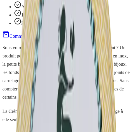
Action abrasive douce
100% d'origine naturelle
Protection anti-calcaire
Commander
Demo gratuite
Sous votre évier, combien de flacons différents se bousculent ? Un
produit pour la plaque vitrocéramique, un autre pour l'évier en inox,
la petite bombe pour le four, encore un pour l'argenterie, les bijoux,
les fonds de casserole, la baignoire, les jantes de voiture, les joints de
carrelage... On accumule, on stocke, et on ne s'y retrouve plus. Sans
compter les compositions parfois douteuses et les odeurs fortes de
certains décapants.
La Crème d'Argile remplace de multiples produits de nettoyage à
elle seule.
Un remède pour mille problèmes.