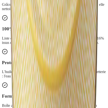
Grâce à l'argile bretonne super fine et à la saponification in situ, elle
nettoie efficacement sans rayer les surfaces respectées.
100% d'origine naturelle
Liste d'ingrédients minimaliste, sans substances toxiques, dont 16%
issus de l'agriculture biologique et enrichie en huile de coco bio.
Protection anti-calcaire
L'huile végétale de coco bio laisse un film sur l'inox et la robinetterie
: l'eau glisse et évite les dépôts de calcaire.
Format rechargeable et durable
Boîte aluminium recyclable rechargeable avec une recharge en