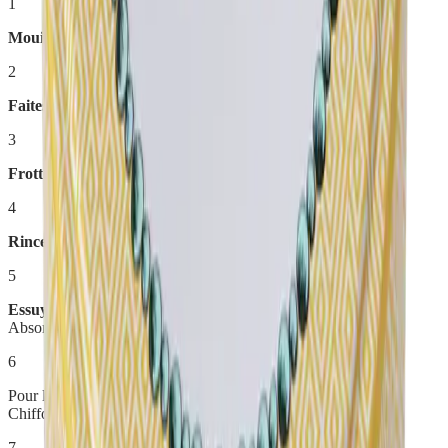
1
Mouillez
l'éponge
2
Faites mousser
la Crème d'argile
3
Frottez
la surface
4
Rincez
à l'eau claire
5
Essuyez
avec une Chiffonnette microfibre Gros Travaux ou
Absorption
6
Pour les cuivres et l'argenterie,
terminez en lustrant
avec une
Chiffonnette à sec
7