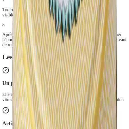
Toujours procéder à un test préalable sur une petite surface non
visible
8
Après usage : laissez bien sécher la crème, essorez et faites sécher
l'éponge avant de la replacer dans le pot, nettoyez le pas de vis avant
de refermer
Les avantages de
Crème d'Argile
Un produit, mille usages
Elle remplace une multitude de produits ménagers spécialisés :
vitrocéramique, inox, four, argenterie, baignoire, jantes et bien plus.
Action abrasive douce