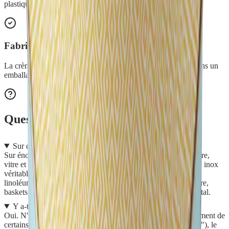
plastique 100% recyclé : moins de déchets, plus d'économies.
Fabriquée en France
La crème et sa boîte aluminium sont fabriquées en France, dans un
emballage carton PEFC recyclable.
Questions fréquentes
Sur quelles surfaces puis-je l'utiliser ?
Sur énormément de surfaces : lavabo, bac de douche, baignoire,
vitre et grille du four, hotte de cuisine, vaisselle en céramique, inox
véritable, aluminium non brossé, carrelages, PVC, plastiques,
linoléum, vitre des poêles à bois ou cheminée, jantes de voiture,
baskets à semelle blanche, bijoux et outils de jardinage en métal.
Y a-t-il des surfaces à éviter ?
Oui. N'utilisez pas la Crème d'argile sur les faux inox (revêtement de
certains électroménagers : cherchez la mention "100% INOX"), le