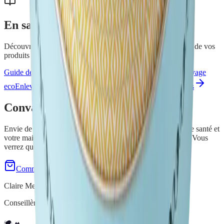
En savoir plus
Découvrez nos conseils et astuces pour tirer le meilleur parti de vos
produits H2O at Home.
Guide des microfibres
Pollution interieure
Efficacite du nettoyage
eco
Enlever le calcaire
Désinfecter sans javel
Tous nos articles
Convaincu(e) par
Crème d'Argile
?
Envie de découvrir un nettoyant quotidien qui respecte votre santé et
votre maison ? Je vous propose une démonstration gratuite. Vous
verrez que naturel et efficace ne sont pas incompatibles !
Commander maintenant
Demo gratuite à domicile
Claire Mercenier
Conseillère Indépendante H2O at Home