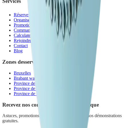
Services
Réserver une démonstration
Organiser un atelier
Promotions du mois
Commander en Belgique
Calculateur d'économies
Rejoindre mon équipe
Contact
Blog
Zones desservies
Bruxelles
Brabant wallon
Province de Namur
Province de Liège
Province de Luxembourg
Recevez nos conseils nettoyage écologique
Astuces, promotions exclusives et invitations à nos démonstrations
gratuites.