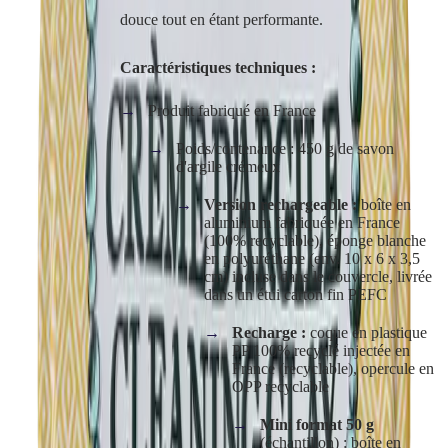
douce tout en étant performante.
Caractéristiques techniques :
Produit fabriqué en France
Poids/contenance : 450 g de savon
d'argile crémeux
Version rechargeable :
boîte en
aluminium fabriquée en France
(100% recyclable), éponge blanche
en polyuréthane (env. 10 x 6 x 3,5
cm) incluse dans le couvercle, livrée
dans un étui carton fin PEFC
Recharge :
coque en plastique
PP 100% recyclé injectée en
France (recyclable), opercule en
OPP recyclable
Mini format 50 g
(échantillon) : boîte en