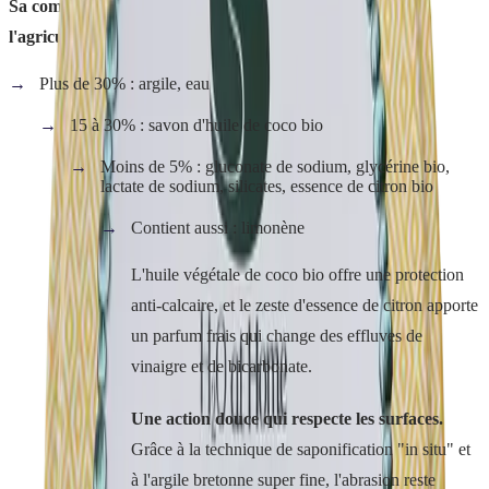
Sa composition (100% d'origine naturelle, 16% issus de
l'agriculture biologique) :
Plus de 30% : argile, eau
15 à 30% : savon d'huile de coco bio
Moins de 5% : gluconate de sodium, glycérine bio,
lactate de sodium, silicates, essence de citron bio
Contient aussi : limonène
L'huile végétale de coco bio offre une protection
anti-calcaire, et le zeste d'essence de citron apporte
un parfum frais qui change des effluves de
vinaigre et de bicarbonate.
Une action douce qui respecte les surfaces.
Grâce à la technique de saponification "in situ" et
à l'argile bretonne super fine, l'abrasion reste