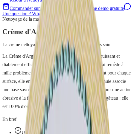
Commander sur la boutique
Demander une demo gratuite
Une question ? WhatsApp
Nettoyage de la maison
Crème d'Argile
La creme nettoyante naturelle pour un quotidien plus sain
La Crème d'Argile, c'est un savon abrasif crémeux, puissant et
diablement efficace qui nettoie à peu près tout. Un vrai remède à
mille problèmes ! Là où vous aviez un produit différent pour chaque
surface, elle en remplace toute une ribambelle. Sa formule associe
une base savon bio et une argile bretonne super fine, pour une action
abrasive à la fois douce et performante. Et cerise sur le gâteau : elle
est 100% d'origine naturelle et sent bon le citron.
En bref
Un produit, mille usages