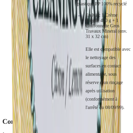
plastique PP 100% recyclé
En Kit : 1 Crème
d'argile 450 g + 1
Chiffonnette Gros
Travaux Mineral (env.
31 x 32 cm)
Elle est compatible avec
le nettoyage des
surfaces en contact
alimentaire, sous
réserve d'un rinçage
après utilisation
(conformément à
l'arrêté du 08/09/99).
Comment utiliser
Crème d'Argile
?