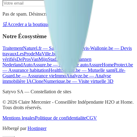
S'inscrire
Pas de spam. Désinscription en un clic.
🛒
Acceder a la boutique H2O at Home
Notre Écosystème
TraitementNaturel.fr
—
Santé naturelle
Devis-Wallonie.be
—
Devis
travaux
LesProdeMaVille.be
—
Artisans
vérifiés
DeProsVanMijnStad.nl
—
Vakmannen
Nederland
AutoAssure.be
—
Assurance auto
AssureHomeProtect.be
—
Assurance habitation
HealthSecure.be
—
Mutuelle santé
Life-
Guard.be
—
Assurance vie
ImmoAnalyze.be
—
Analyse
immobilière IA
CloneNumerique.be
—
Visite virtuelle 3D
Satyvo SA — Constellation de sites
©
2026
Claire Mercenier - Conseillère Indépendante H2O at Home.
Tous droits réservés.
Mentions legales
Politique de confidentialite
CGV
Hébergé par
Hostinger