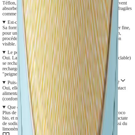
Téflon, les matériaux poreux (granit, marbre, ardoise, qui peuvent
absorber l'argile et laisser des traces blanches) et les matières fragiles
comme le cuir ou simili cuir.
Est-ce qu'elle risque de rayer mes surfaces ?
Sa formule respecte les surfaces grâce à l'argile bretonne super fine,
pour une action abrasive douce et performante. Par précaution,
procédez toujours à un test préalable sur une petite surface non
visible.
Le pot est-il vraiment rechargeable ?
Oui. La boîte en aluminium (fabriquée en France, 100% recyclable)
se recharge : nettoyez et séchez la boîte, retirez le film de la
recharge, puis clipsez la coque par pression grâce à ses deux
"peignes" opposés. C'est reparti pour un tour !
Puis-je m'en servir sur des surfaces en contact alimentaire ?
Oui, elle est compatible avec le nettoyage des surfaces en contact
alimentaire, à condition de bien rincer après utilisation
(conformément à l'arrêté du 08/09/99).
Que contient exactement la Crème d'argile ?
Plus de 30% d'argile et d'eau, 15 à 30% de savon d'huile de coco
bio, et moins de 5% de gluconate de sodium, glycérine bio, lactate
de sodium, silicates et essence de citron bio. Elle contient aussi du
limonène. 100% des ingrédients sont d'origine naturelle.