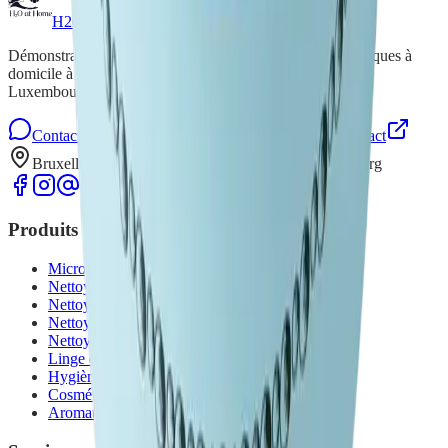
H2O at Home
Démonstrations gratuites de produits de nettoyage écologiques à
domicile à Bruxelles, en Brabant wallon, Namur, Liège et
Luxembourg.
Contactez-nous sur WhatsApp
Formulaire de contact
Bruxelles, Brabant wallon, Namur, Liège, Luxembourg
Produits
Microfibres de ménage
Nettoyage de la maison
Nettoyage et entretien du sol
Nettoyage et entretien vaisselle
Nettoyage du linge
Linge de bain
Hygiène
Cosmétiques bio
Aromathérapie