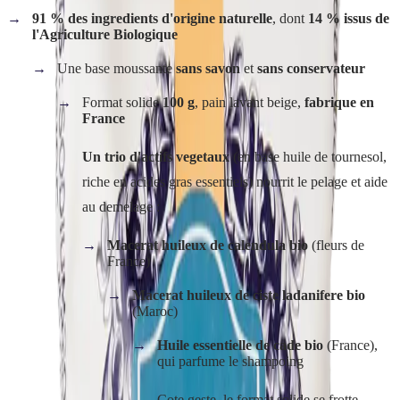
91 % des ingredients d'origine naturelle
, dont
14 % issus de
l'Agriculture Biologique
Une base moussante
sans savon
et
sans conservateur
Format solide
100 g
, pain lavant beige,
fabrique en
France
Un trio d'actifs vegetaux
(en base huile de tournesol,
riche en acides gras essentiels) nourrit le pelage et aide
au demelage :
Macerat huileux de calendula bio
(fleurs de
France)
Macerat huileux de ciste ladanifere bio
(Maroc)
Huile essentielle de cade bio
(France),
qui parfume le shampoing
Cote geste, le format solide se frotte