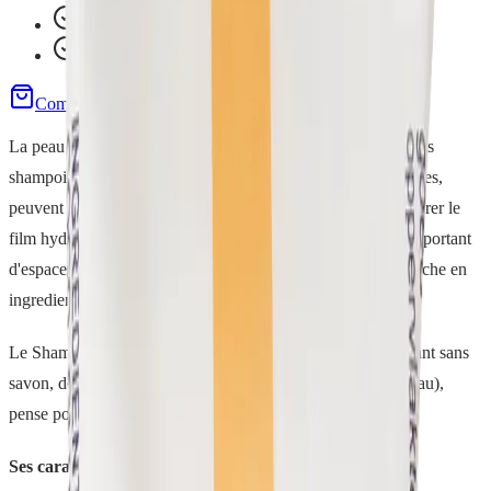
91 % d'origine naturelle
Pratique et rapide
Commander
Demo gratuite
La peau des chiens est plus fragile que celle des humains. Les
shampoings classiques, souvent trop decapants et sur-emballes,
peuvent incommoder la sensibilite des animaux et desequilibrer le
film hydrolipidique de leur peau apres le bain. Il est donc important
d'espacer les lavages et de choisir une base lavante douce, riche en
ingredients naturels.
Le Shampoing Toutou est un
syndet solide
(un produit lavant sans
savon, dont le pH equivaut a 4 a 6, proche de celui de la peau),
pense pour respecter la sensibilite des animaux.
Ses caracteristiques :