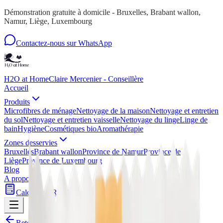
Démonstration gratuite à domicile - Bruxelles, Brabant wallon,
Namur, Liège, Luxembourg
Contactez-nous sur WhatsApp
H2O at Home
Claire Mercenier - Conseillère
Accueil
Produits
Microfibres de ménage
Nettoyage de la maison
Nettoyage et entretien
du sol
Nettoyage et entretien vaisselle
Nettoyage du linge
Linge de
bain
Hygiène
Cosmétiques bio
Aromathérapie
Zones desservies
Bruxelles
Brabant wallon
Province de Namur
Province de
Liège
Province de Luxembourg
Blog
A propos
Calculateur
Rejoindre mon équipe
Démonstration gratuite
Retour a
Hygiène