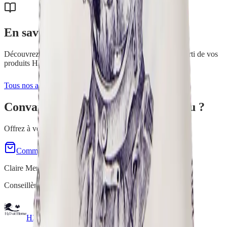
En savoir plus
Découvrez nos conseils et astuces pour tirer le meilleur parti de vos
produits H2O at Home.
Tous nos articles
Convaincu(e) par
Shampoing Toutou
?
Offrez à votre toutou un bain naturel et doux !
Commander maintenant
Demo gratuite à domicile
Claire Mercenier
Conseillère Indépendante H2O at Home
H2O at Home