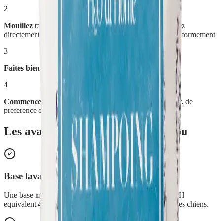
2
Mouillez
tout le corps de l'animal a l'eau tiede, puis frottez
directement le shampoing sur les poils pour le repartir uniformement
3
Faites bien mousser
, puis
rincez abondamment
4
Commencez a secher
le corps du chien en l'enveloppant, de
preference dans une serviette en microfibre
Les avantages de
Shampoing Toutou
Base lavante douce
Une base moussante sans savon, sans conservateur, au pH
equivalent 4 a 6 pour respecter la sensibilite de la peau des chiens.