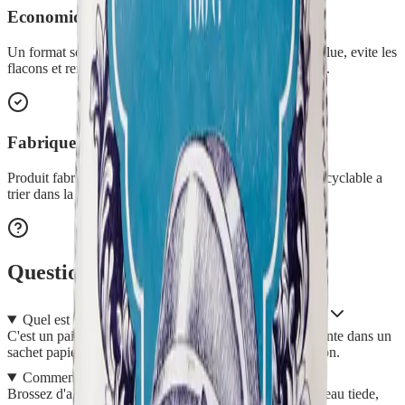
Economique et ecologique
Un format solide qui concentre les actifs sans eau superflue, evite les
flacons et remplace en moyenne 1 a 2 flacons de 250 ml.
Fabrique en France
Produit fabrique en France, dans un emballage papier recyclable a
trier dans la filiere papier/carton.
Questions fréquentes
Quel est le format et le poids du Shampoing Toutou ?
C'est un pain de shampoing solide beige de 100 g, presente dans un
sachet papier recyclable a trier dans la filiere papier/carton.
Comment l'appliquer sur mon chien ?
Brossez d'abord votre chien, mouillez tout son corps a l'eau tiede,