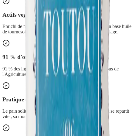
Actifs vegetaux bio
Enrichi de macerats de calendula et de ciste ladanifere en base huile
de tournesol, qui nourrissent le pelage et aident au demelage.
91 % d'origine naturelle
91 % des ingredients sont d'origine naturelle et 14 % issus de
l'Agriculture Biologique.
Pratique et rapide
Le pain solide se frotte directement sur le poil mouille et se repartit
vite ; sa mousse suffisante facilite le rincage.