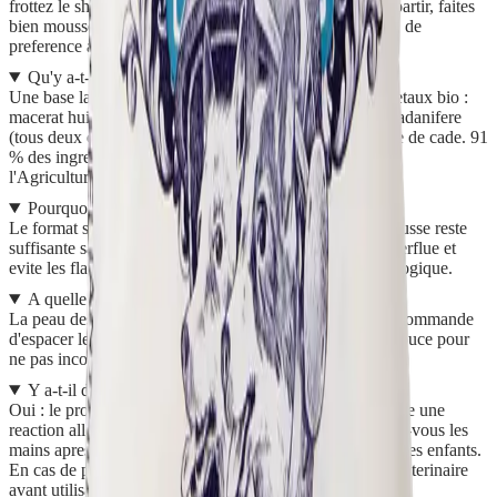
frottez le shampoing directement sur les poils pour le repartir, faites
bien mousser puis rincez abondamment. Sechez ensuite, de
preference avec une serviette en microfibre.
Qu'y a-t-il dans sa composition ?
Une base lavante sans savon enrichie de trois actifs vegetaux bio :
macerat huileux de calendula, macerat huileux de ciste ladanifere
(tous deux en base huile de tournesol) et huile essentielle de cade. 91
% des ingredients sont d'origine naturelle, 14 % issus de
l'Agriculture Biologique.
Pourquoi un shampoing solide plutot que liquide ?
Le format solide se repartit rapidement sur le poil, sa mousse reste
suffisante sans exces, il concentre les actifs sans eau superflue et
evite les flacons : un choix plus economique et plus ecologique.
A quelle frequence laver mon chien ?
La peau des chiens est plus fragile que la notre : il est recommande
d'espacer les lavages et de privilegier une base lavante douce pour
ne pas incommoder la sensibilite de l'animal.
Y a-t-il des precautions d'emploi ?
Oui : le produit contient de l'huile de cade et peut produire une
reaction allergique. Evitez le contact avec les yeux, lavez-vous les
mains apres utilisation et tenez le produit hors de portee des enfants.
En cas de probleme de peau, demandez conseil a votre veterinaire
avant utilisation.