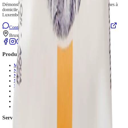
Démonstrations gratuites de produits de nettoyage écologiques à
domicile à Bruxelles, en Brabant wallon, Namur, Liège et
Luxembourg.
Contactez-nous sur WhatsApp
Formulaire de contact
Bruxelles, Brabant wallon, Namur, Liège, Luxembourg
Produits
Microfibres de ménage
Nettoyage de la maison
Nettoyage et entretien du sol
Nettoyage et entretien vaisselle
Nettoyage du linge
Linge de bain
Hygiène
Cosmétiques bio
Aromathérapie
Services