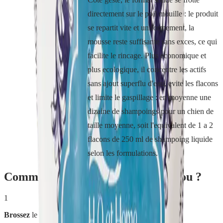
directement sur le poil mouille : le produit
se repartit vite et uniformement, la
mousse reste suffisante sans exces, ce qui
facilite le rincage. Plus economique et
plus ecologique, il concentre les actifs
sans ajout superflu d'eau, evite les flacons
et limite le gaspillage : en moyenne une
dizaine de shampoings pour un chien de
taille moyenne, soit l'equivalent de 1 a 2
flacons de 250 ml de shampoing liquide
selon les formulations.
Comment utiliser
Shampoing Toutou
?
1
Brossez
le chien avant le bain