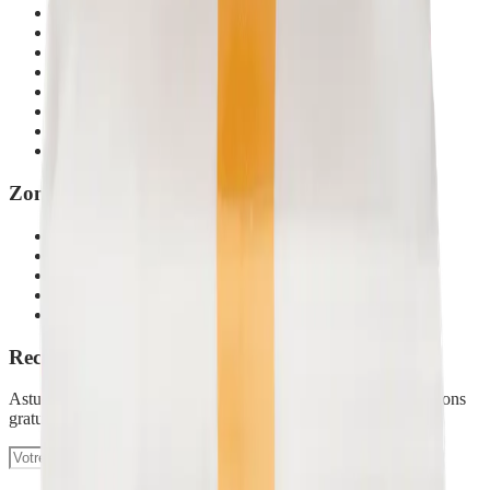
Réserver une démonstration
Organiser un atelier
Promotions du mois
Commander en Belgique
Calculateur d'économies
Rejoindre mon équipe
Contact
Blog
Zones desservies
Bruxelles
Brabant wallon
Province de Namur
Province de Liège
Province de Luxembourg
Recevez nos conseils nettoyage écologique
Astuces, promotions exclusives et invitations à nos démonstrations
gratuites.
S'inscrire