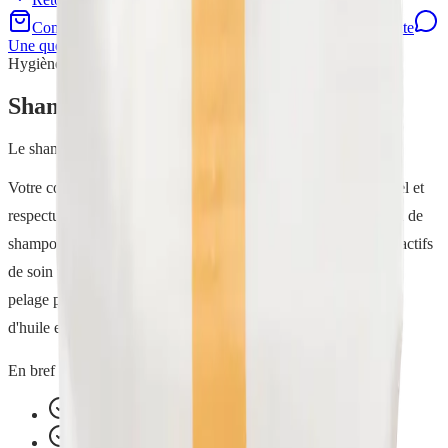
Commander sur la boutique
Demander une demo gratuite
Une question ? WhatsApp
Hygiène
Shampoing Toutou
Le shampoing naturel pour un poil brillant et facile à demeler
Votre compagnon a quatre pattes merite lui aussi un soin naturel et
respectueux ! Le Shampoing Toutou H2O at Home est un pain de
shampoing solide, une base moussante sans savon enrichie en actifs
de soin vegetaux bio et locaux. Pratique a appliquer, il laisse le
pelage propre, nourri et facile a demeler, avec un leger parfum
d'huile essentielle de cade.
En bref
Base lavante douce
Actifs vegetaux bio