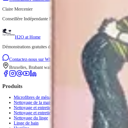
Claire Mercenier
Conseillère Indépendante H2O at Home
H2O at Home
Démonstrations gratuites de produits de nettoyage écologiques à dom
Contactez-nous sur WhatsApp
Formulaire de contact
Bruxelles, Brabant wallon, Namur, Liège, Luxembourg
Produits
Microfibres de ménage
Nettoyage de la maison
Nettoyage et entretien du sol
Nettoyage et entretien vaisselle
Nettoyage du linge
Linge de bain