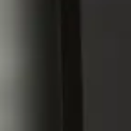
adeurs en herbe aux plus grands. Le Roll-On Chocs H2O at Home est un s
: un macerat huileux d'immortelle de Corse, une huile de calophylle jaun
ans se salir les mains.
 on cherche souvent quelque chose de doux a appliquer, tout de suite, su
les chargees en composants synthetiques.