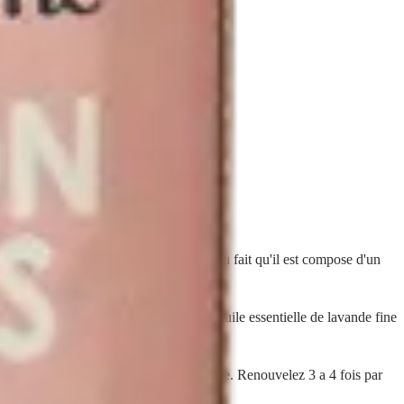
. Sa securite pour les tout-petits vient du fait qu'il est compose d'un
(tamanu) de Madagascar et une touche d'huile essentielle de lavande fine
eur si la zone n'est pas trop douloureuse. Renouvelez 3 a 4 fois par