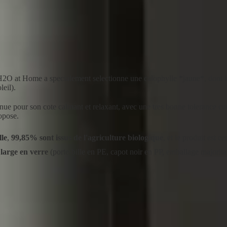
dapte a un large public y compris les enfants a partir de 1 an. Sa force
es fleurs sont mises a macerer dans de l'huile de tournesol bio pendant 
r les tout-petits des 1 an.
O at Home a specialement selectionne une calophylle *jaune*, dont le
leil).
nue pour son cote calmant et relaxant, avec une tres bonne tolerance cu
ropose.
lle
,
99,85% sont issus de l'agriculture biologique
, et le produit est ce
 large en verre
(porte-bille en PE, capot noir en PP, emballage majorita
e concernee.