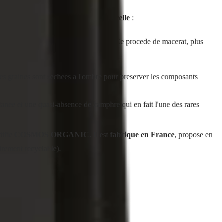
, c'est un
trio d'actifs d'origine naturelle
:
plusieurs jours (en moyenne 25 jours). Ce procede de macerat, plus
s graines sont sechees a l'ombre pour preserver les composants
tanee et une quasi-absence de camphre qui en fait l'une des rares
rtifie
COSMOS ORGANIC
. Il est
fabrique en France
, propose en
irement recyclable).