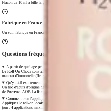
Flacon de 10 ml a bille large en verre : application precise et hygieniqu
Fabrique en France
Un soin fabrique en France, en flacon de verre ambre a l'emballage ma
Questions fréquentes
A partir de quel age peut-on l'utiliser ?
Le Roll-On Chocs convient a toute la famille, y compris les enfants a par
macerat d'immortelle (fleurs qui ont macere dans de l'huile), et non d'h
Qu'y a-t-il exactement dans la formule ?
Un trio d'actifs d'origine naturelle : un macerat huileux d'immortelle 
de Provence AOP. La liste INCI complete figure sur l'emballage.
Comment bien l'appliquer ?
Appliquez le roll-on localement des que possible apres un petit choc, 
jour : 4 applications maximum pour les adultes, 3 pour les enfants.