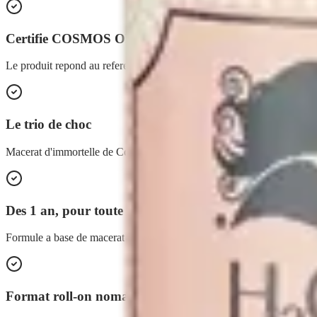
Certifie COSMOS ORGANIC
Le produit repond au referentiel cosmetique bio COSMOS ORGANI
Le trio de choc
Macerat d'immortelle de Corse, huile de calophylle jaune et huile ess
Des 1 an, pour toute la famille
Formule a base de macerat (et non d'huile essentielle d'immortelle), ad
Format roll-on nomade