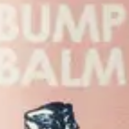
eux et les muqueuses, et ne pas utiliser sur les plaies ou les eraflures. 
l si necessaire.
huile pendant plusieurs jours (environ 25). C'est plus doux et donc plus s
 fleurs d'environ 28% par rapport a une huile essentielle diluee.
ir, de la lumiere et de la chaleur afin d'eviter l'oxydation des huiles veg
 produits H2O at Home.