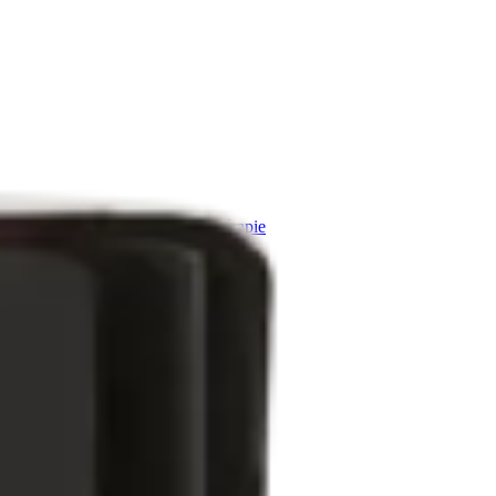
ygiène
Cosmétiques bio
Aromathérapie