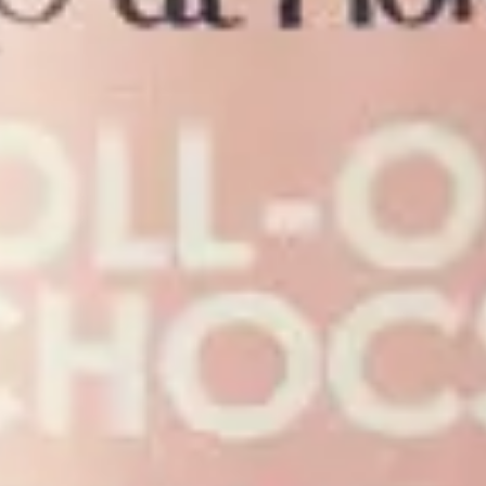
e, sans se salir les mains.
joritairement recyclable.
tir de 1 an. Il ne doit pas etre utilise chez les enfants de moins d'un an
uile essentielle d'immortelle, non adaptee aux tres jeunes enfants.
(helichryse italienne) de Corse, une huile vegetale de calophylle jaune 
puis massez legerement en mouvements circulaires du centre vers l'exteri