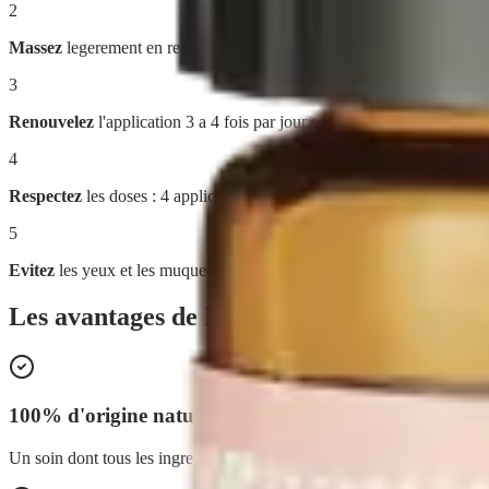
2
Massez
legerement en realisant un mouvement circulaire, du centre vers
3
Renouvelez
l'application 3 a 4 fois par jour selon les besoins.
4
Respectez
les doses : 4 applications maximum par jour pour les adult
5
Evitez
les yeux et les muqueuses, ainsi que les plaies et eraflures : u
Les avantages de
Roll-On Chocs
100% d'origine naturelle
Un soin dont tous les ingredients sont d'origine naturelle et dont 99,85