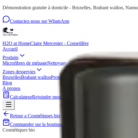
Démonstration gratuite à domicile - Bruxelles, Brabant wallon, Nam
Contactez-nous sur WhatsApp
H2O at Home
Claire Mercenier - Conseillère
Accueil
Produits
Microfibres de ménage
Nettoyage de la maison
Nettoyage et entretien 
Zones desservies
Bruxelles
Brabant wallon
Province de Namur
Province de Liège
Provin
Blog
A propos
Calculateur
Rejoindre mon équipe
Démonstration gratuite
Retour a
Cosmétiques bio
Commander sur la boutique
Demander une demo gratuite
U
Cosmétiques bio