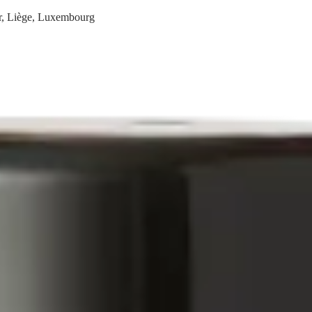
ur, Liège, Luxembourg
du sol
Nettoyage et entretien vaisselle
Nettoyage du linge
Linge de bain
H
ce de Luxembourg
ne question ? WhatsApp