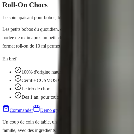
Roll-On Chocs
Le soin apaisant pour bobos, bleus et bosses
Les petits bobos du quotidien, ca arrive a toute la famille, des casc
portee de main apres un petit choc. Sa formule reunit un trio de choc 
format roll-on de 10 ml permet une application precise et hygienique, s
En bref
100% d'origine naturelle
Certifie COSMOS ORGANIC
Le trio de choc
Des 1 an, pour toute la famille
Commander
Demo gratuite
Un coup de coin de table, une chute a velo, un petit choc en jouant...
famille, avec des ingredients d'origine naturelle plutot que des formu