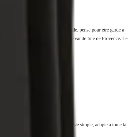
oin cosmetique 100% d'origine naturelle, pense pour etre garde a
e et une touche d'huile essentielle de lavande fine de Provence. Le
r la zone concernee. On aimerait un geste simple, adapte a toute la