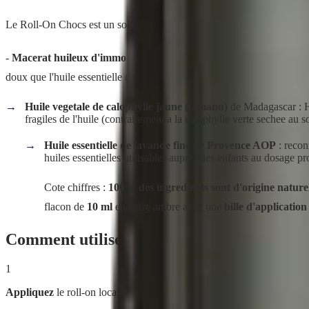
Le Roll-On Chocs est un soin cosmetique concu pour toute la famille, a
-
Macerat huileux d'immortelle (helichryse italienne) de Corse
: l
doux que l'huile essentielle d'immortelle, est ce qui rend le soin sur pou
Huile vegetale de calophylle jaune (tamanu)
de Madagascar : H2
fragiles de l'huile (contrairement a la calophylle verte sechee au so
Huile essentielle de lavande fine de Provence AOP
: recon
huiles essentielles utilisables aupres des enfants au dosage p
Cote chiffres :
100% des ingredients sont d'origine nature
flacon de
10 ml
en verre ambre avec une
bille d'application
Comment utiliser
Roll-On Chocs
?
1
Appliquez
le roll-on localement, juste apres un petit choc, sur la zon