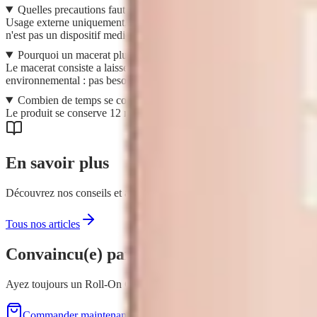
Quelles precautions faut-il respecter ?
Usage externe uniquement, ne pas ingerer. Evitez tout contact avec les y
n'est pas un dispositif medical et ne remplace pas un traitement medica
Pourquoi un macerat plutot qu'une huile essentielle d'immortelle ?
Le macerat consiste a laisser infuser les fleurs directement dans de l'
environnemental : pas besoin d'eau ni d'electricite, et une economie de
Combien de temps se conserve-t-il et comment le ranger ?
Le produit se conserve 12 mois apres ouverture. Rangez-le a l'abri de l'a
En savoir plus
Découvrez nos conseils et astuces pour tirer le meilleur parti de vos
Tous nos articles
Convaincu(e) par
Roll-On Chocs
?
Ayez toujours un Roll-On Chocs a portee de main !
Commander maintenant
Demo gratuite à domicile