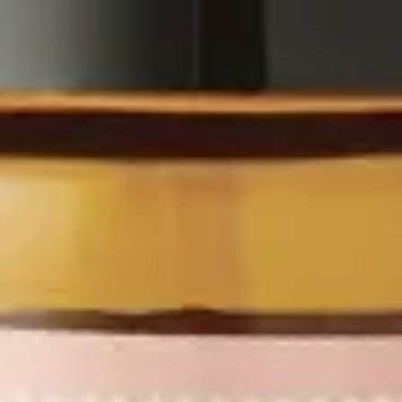
 l'exterieur, si la zone n'est pas trop douloureuse : ce geste mecanique 
es, 3 maximum pour les enfants.
sage externe uniquement, ne pas ingerer.
% sont issus de l'agriculture biologique.