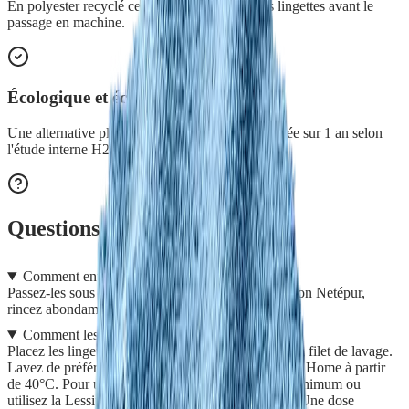
En polyester recyclé certifié GRS, il stocke les lingettes avant le
passage en machine.
Écologique et économique
Une alternative plus durable au jetable, rentabilisée sur 1 an selon
l'étude interne H2O at Home.
Questions fréquentes
Comment entretenir les lingettes à la main ?
Passez-les sous l'eau chaude, savonnez avec le savon Netépur,
rincez abondamment, essorez bien et laissez sécher.
Comment les laver en machine ?
Placez les lingettes préalablement nettoyées dans un filet de lavage.
Lavez de préférence avec la Lessive Solide H2O at Home à partir
de 40°C. Pour un effet bactéricide, lavez à 60°C minimum ou
utilisez la Lessive Poudre Désinfectante dès 40°C. Une dose