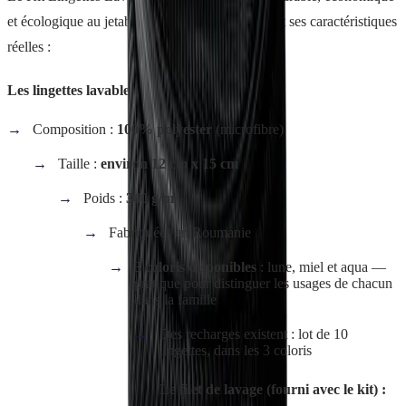
et écologique au jetable. Voici ce qu'il contient et ses caractéristiques
réelles :
Les lingettes lavables :
Composition :
100% polyester
(microfibre)
Taille :
environ 12 cm x 15 cm
Poids :
340 g/m²
Fabriquées en Roumanie
3 coloris disponibles
: lune, miel et aqua —
pratique pour distinguer les usages de chacun
dans la famille
Des recharges existent : lot de 10
lingettes, dans les 3 coloris
Le filet de lavage (fourni avec le kit) :