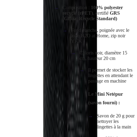
Composition :
100% polyester
recyclé (rPET)
, certifié
GRS
(Global Recycle Standard)
Fond étanche, poignée avec le
logo H2O at Home, zip noir
YKK
Coloris noir, diamètre 15
cm, hauteur 20 cm
Il permet de stocker les
lingettes en attendant le
passage en machine
Le Mini Netépur
(savon fourni) :
Savon de 20 g pour
nettoyer les
lingettes à la main