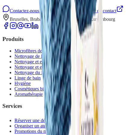
Contactez-nous sur WhatsApp
Formulaire de contact
Bruxelles, Brabant wallon, Namur, Liège, Luxembourg
Produits
Microfibres de ménage
Nettoyage de la maison
Nettoyage et entretien du sol
Nettoyage et entretien vaisselle
Nettoyage du linge
Linge de bain
Hygiène
Cosmétiques bio
Aromathérapie
Services
Réserver une démonstration
Organiser un atelier
Promotions du mois