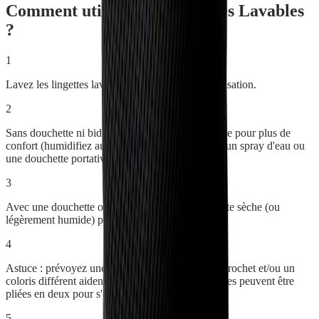
Comment utiliser
Kit Lingettes Lavables
?
1
Lavez les lingettes lavables avant la première utilisation.
2
Sans douchette ni bidet : utilisez la lingette humide pour plus de
confort (humidifiez au point d'eau des WC, avec un spray d'eau ou
une douchette portative).
3
Avec une douchette ou un bidet : utilisez la lingette sèche (ou
légèrement humide) pour vous essuyer.
4
Astuce : prévoyez une lingette par personne (un crochet et/ou un
coloris différent aident à s'y retrouver) ; les lingettes peuvent être
pliées en deux pour s'essuyer plusieurs fois.
5