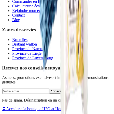
Commander en Belgique
Calculateur d'économies
Rejoindre mon équipe
Contact
Blog
Zones desservies
Bruxelles
Brabant wallon
Province de Namur
Province de Liège
Province de Luxembourg
Recevez nos conseils nettoyage écologique
Astuces, promotions exclusives et invitations à nos démonstrations
gratuites.
S'inscrire
Pas de spam. Désinscription en un clic.
🛒
Acceder a la boutique H2O at Home