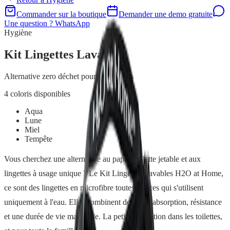
Commander sur la boutique
Demander une demo gratuite
Une question ? WhatsApp
Hygiène
Kit Lingettes Lavables
Alternative zero déchet pour les toilettes
4
coloris disponibles
Aqua
Lune
Miel
Tempête
Vous cherchez une alternative au papier toilette jetable et aux
lingettes à usage unique ? Le Kit Lingettes Lavables H2O at Home,
ce sont des lingettes en microfibre toutes douces qui s'utilisent
uniquement à l'eau. Elles combinent douceur, absorption, résistance
et une durée de vie maximale. La petite révolution dans les toilettes,