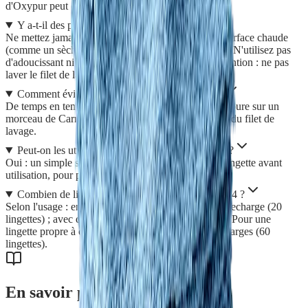
d'Oxypur peut être ajoutée en cas de taches tenaces.
Y a-t-il des précautions à connaître ?
Ne mettez jamais les lingettes en contact avec une surface chaude
(comme un sèche-serviettes) : la microfibre fondrait. N'utilisez pas
d'adoucissant ni de javel, et ne les repassez pas. Attention : ne pas
laver le filet de lavage noir fourni au-delà de 40°C.
Comment éviter les odeurs entre deux lavages ?
De temps en temps, déposez 1 goutte de Synergie Épure sur un
morceau de Carré Multi-usages et placez-le au fond du filet de
lavage.
Peut-on les utiliser sans point d'eau dans les WC ?
Oui : un simple spray d'eau permet d'humidifier la lingette avant
utilisation, pour plus de confort et d'hygiène.
Combien de lingettes prévoir pour une famille de 4 ?
Selon l'usage : en rotation sans douchette, 1 kit + 1 recharge (20
lingettes) ; avec douchette, 1 kit suffit (10 lingettes). Pour une
lingette propre à chaque fois, comptez 1 kit + 5 recharges (60
lingettes).
En savoir plus