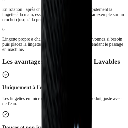
En rotation : après chaque utilisation, savonnez rapidement la
lingette à la main, essorez-la et laissez-la sécher (par exemple sur un
crochet) jusqu'à la prochaine fois.
6
Lingette propre à chaque fois : après utilisation, savonnez si besoin
puis placez la lingette dans le filet de lavage en attendant le passage
en machine.
Les avantages de
Kit Lingettes Lavables
Uniquement à l'eau
Les lingettes en microfibre nettoient sans aucun produit, juste avec
de l'eau.
Douces et non irritantes