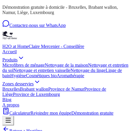
Démonstration gratuite à domicile - Bruxelles, Brabant wallon,
Namur, Liège, Luxembourg
Contactez-nous sur WhatsApp
H2O at Home
Claire Mercenier - Conseillère
Accueil
Produits
Microfibres de ménage
Nettoyage de la maison
Nettoyage et entretien
du sol
Nettoyage et entretien vaisselle
Nettoyage du linge
Linge de
bain
Hygiène
Cosmétiques bio
Aromathérapie
Zones desservies
Bruxelles
Brabant wallon
Province de Namur
Province de
Liège
Province de Luxembourg
Blog
A propos
Calculateur
Rejoindre mon équipe
Démonstration gratuite
Retour a
Hygiène