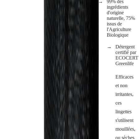
99% des
ingrédients
d'origine
naturelle, 75%
issus de
l'Agriculture
Biologique
Détergent
certifié par
ECOCERT
Greenlife
Efficaces
et non
irritantes,
ces
lingettes
s'utilisent
mouillées,
ou sèches