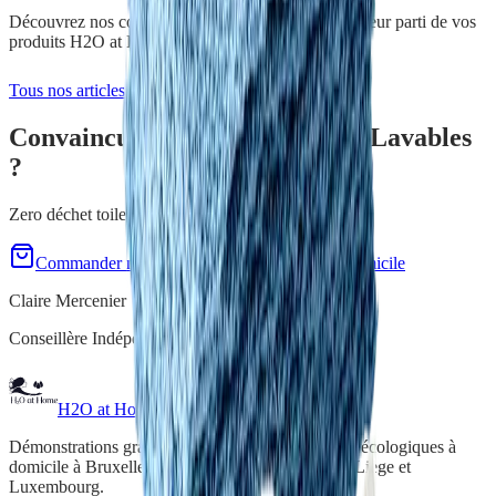
Découvrez nos conseils et astuces pour tirer le meilleur parti de vos
produits H2O at Home.
Tous nos articles
Convaincu(e) par
Kit Lingettes Lavables
?
Zero déchet toilettes ! Demo gratuite.
Commander maintenant
Demo gratuite à domicile
Claire Mercenier
Conseillère Indépendante H2O at Home
H2O at Home
Démonstrations gratuites de produits de nettoyage écologiques à
domicile à Bruxelles, en Brabant wallon, Namur, Liège et
Luxembourg.