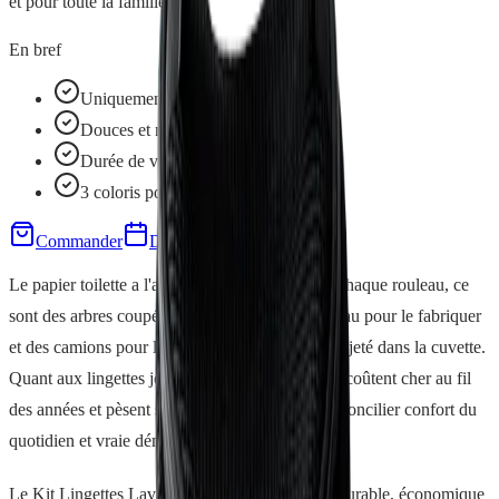
et pour toute la famille !
En bref
Uniquement à l'eau
Douces et non irritantes
Durée de vie maximale
3 coloris pour la famille
Commander
Demo gratuite
Le papier toilette a l'air innocent, mais derrière chaque rouleau, ce
sont des arbres coupés, des dizaines de litres d'eau pour le fabriquer
et des camions pour le transporter, avant de finir jeté dans la cuvette.
Quant aux lingettes jetables, elles s'accumulent, coûtent cher au fil
des années et pèsent sur la planète. Difficile de concilier confort du
quotidien et vraie démarche écologique.
Le Kit Lingettes Lavables est l'alternative plus durable, économique