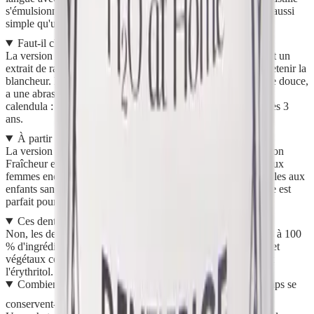
s'émulsionne au contact de la brosse et crée la mousse. C'est aussi
simple qu'un dentifrice classique, une fois le geste pris.
Faut-il choisir la version Fraîcheur ou Douceur ?
La version Fraîcheur mise sur la menthe poivrée, le tea tree et un
extrait de racine d'iris pour une haleine fraîche et aider à entretenir la
blancheur. La version Douceur, au goût acidulé citron-orange douce,
a une abrasivité plus délicate et est enrichie en guimauve et
calendula : idéale pour les gencives sensibles et les enfants dès 3
ans.
À partir de quel âge les enfants peuvent-ils les utiliser ?
La version Douceur convient aux enfants dès 3 ans. La version
Fraîcheur est déconseillée aux enfants de moins de 7 ans et aux
femmes enceintes. Dans tous les cas, ne donnez pas les pastilles aux
enfants sans la présence d'un adulte, et le format demi-pastille est
parfait pour les petites bouches.
Ces dentifrices contiennent-ils du fluor ?
Non, les deux formules sont sans fluor. Elles sont composées à 100
% d'ingrédients d'origine naturelle, avec des actifs minéraux et
végétaux comme l'hydroxyapatite, le carbonate de calcium et
l'érythritol.
Combien de pastilles contient un sachet et combien de temps se
conservent-elles ?