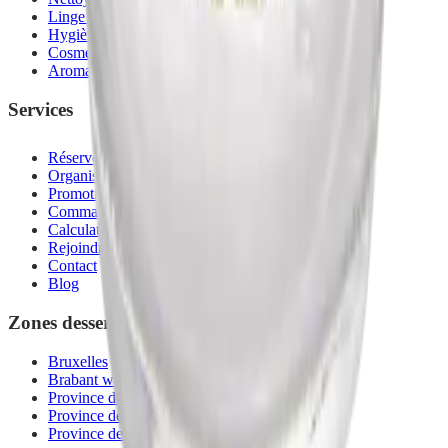
Linge de bain
Hygiène
Cosmétiques bio
Aromathérapie
Services
Réserver une démonstration
Organiser un atelier
Promotions du mois
Commander en Belgique
Calculateur d'économies
Rejoindre mon équipe
Contact
Blog
Zones desservies
Bruxelles
Brabant wallon
Province de Namur
Province de Liège
Province de Luxembourg