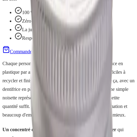
100 % d'origine naturelle
Zéro déchet
La juste dose, sans gaspillage
Respecte l'émail
Commander
Demo gratuite
Chaque personne jette en moyenne 3 à 4 tubes de dentifrice en
plastique par an. Ces tubes, souvent composites, sont difficiles à
recycler et finissent presque tous à la poubelle. À côté de ça, avec un
dentifrice en pâte, on a vite tendance à en mettre trop : une simple
noisette représente environ 1 ml, alors qu'une bien plus petite
quantité suffit. Résultat : du gaspillage, de la surconsommation et
beaucoup d'emballages plastique. On peut vraiment faire mieux.
Un concentré de dentifrice solide, en pastilles à croquer
qui