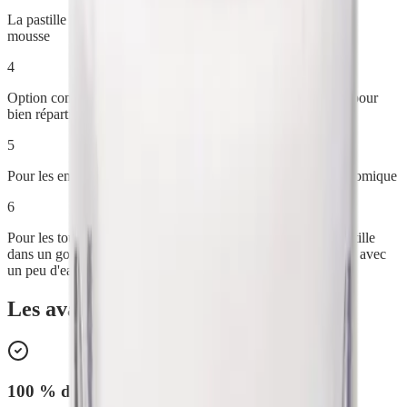
La pastille
s'émulsionne
au contact de la brosse pour créer la
mousse
4
Option confort : croquez une
demi-pastille de chaque côté
pour
bien répartir la mousse dans la bouche
5
Pour les enfants, la
demi-pastille
suffit et se révèle plus économique
6
Pour les tout-petits (version Douceur) : écrasez une demi-pastille
dans un gobelet avec la brosse à dents mouillée, émulsionnez avec
un peu d'eau, puis prélevez le mélange à la brosse
Les avantages de
Dentifrice Naturel
100 % d'origine naturelle