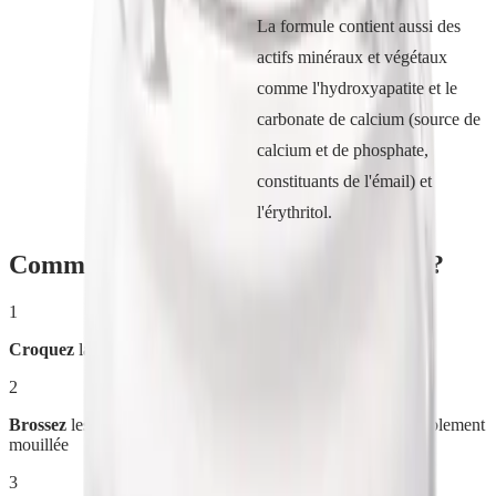
La formule contient aussi des
actifs minéraux et végétaux
comme l'hydroxyapatite et le
carbonate de calcium (source de
calcium et de phosphate,
constituants de l'émail) et
l'érythritol.
Comment utiliser
Dentifrice Naturel
?
1
Croquez
la pastille (sans l'avaler)
2
Brossez
les dents et la langue avec une brosse à dents préalablement
mouillée
3