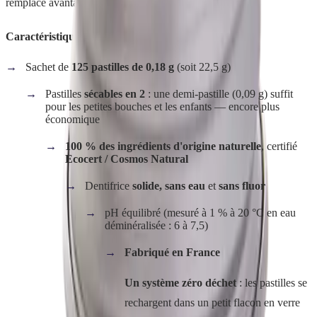
remplace avantageusement le tube classique.
Caractéristiques officielles :
Sachet de
125 pastilles de 0,18 g
(soit 22,5 g)
Pastilles
sécables en 2
: une demi-pastille (0,09 g) suffit
pour les petites bouches et les enfants — encore plus
économique
100 % des ingrédients d'origine naturelle
, certifié
Ecocert / Cosmos Natural
Dentifrice
solide, sans eau
et
sans fluor
pH équilibré (mesuré à 1 % à 20 °C en eau
déminéralisée : 6 à 7,5)
Fabriqué en France
Un système zéro déchet
: les pastilles se
rechargent dans un petit flacon en verre