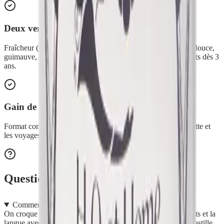
Deux versions au choix
Fraîcheur (menthe, tea tree, iris) ou Douceur (citron, orange douce,
guimauve, calendula) pour les gencives sensibles et les enfants dès 3
ans.
Gain de place et pratique
Format compact idéal pour la salle de bain, la trousse de toilette et
les voyages. Fabriqué en France.
Questions fréquentes
Comment s'utilise une pastille dentifrice ?
On croque la pastille (sans l'avaler), puis on se brosse les dents et la
langue avec une brosse à dents préalablement mouillée. La pastille