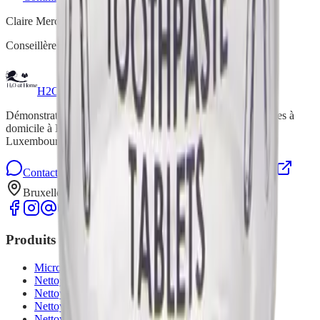
Claire Mercenier
Conseillère Indépendante H2O at Home
H2O at Home
Démonstrations gratuites de produits de nettoyage écologiques à
domicile à Bruxelles, en Brabant wallon, Namur, Liège et
Luxembourg.
Contactez-nous sur WhatsApp
Formulaire de contact
Bruxelles, Brabant wallon, Namur, Liège, Luxembourg
Produits
Microfibres de ménage
Nettoyage de la maison
Nettoyage et entretien du sol
Nettoyage et entretien vaisselle
Nettoyage du linge