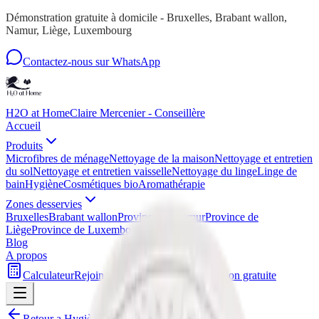
Démonstration gratuite à domicile - Bruxelles, Brabant wallon,
Namur, Liège, Luxembourg
Contactez-nous sur WhatsApp
H2O at Home
Claire Mercenier - Conseillère
Accueil
Produits
Microfibres de ménage
Nettoyage de la maison
Nettoyage et entretien
du sol
Nettoyage et entretien vaisselle
Nettoyage du linge
Linge de
bain
Hygiène
Cosmétiques bio
Aromathérapie
Zones desservies
Bruxelles
Brabant wallon
Province de Namur
Province de
Liège
Province de Luxembourg
Blog
A propos
Calculateur
Rejoindre mon équipe
Démonstration gratuite
Retour a
Hygiène