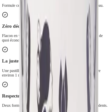
Formule certifiée Ecocert / Cosmos Natural, sans fluor, sans eau.
Zéro déchet
Flacon en verre rechargeable et sachets en papier recyclable : de
quoi économiser 3 à 4 tubes plastique par an et par personne.
La juste dose, sans gaspillage
Une pastille de 0,18 g (voire 0,09 g) suffit par brossage, contre
environ 1 ml pour un dentifrice en pâte.
Respecte l'émail
Deux formules à l'abrasivité douce qui préservent l'émail des dents.