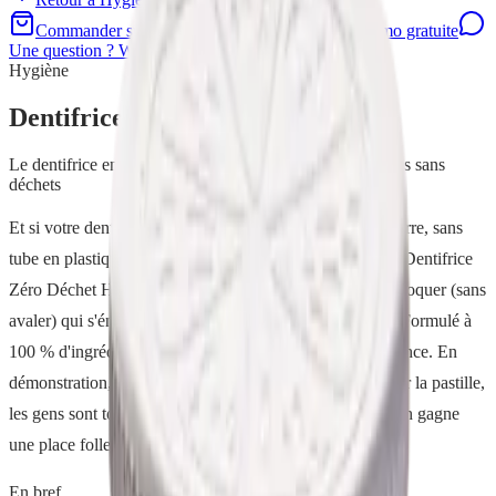
Commander sur la boutique
Demander une demo gratuite
Une question ? WhatsApp
Hygiène
Dentifrice Naturel
Le dentifrice en flacon rechargeable pour des dents saines sans
déchets
Et si votre dentifrice tenait dans un tout petit flacon en verre, sans
tube en plastique et sans une goutte d'eau ? Les Pastilles Dentifrice
Zéro Déchet H2O at Home, c'est un dentifrice solide à croquer (sans
avaler) qui s'émulsionne au contact de la brosse à dents. Formulé à
100 % d'ingrédients d'origine naturelle et fabriqué en France. En
démonstration, quand je fais découvrir le geste de croquer la pastille,
les gens sont toujours surpris : ça mousse, ça nettoie, et on gagne
une place folle dans la trousse de toilette.
En bref