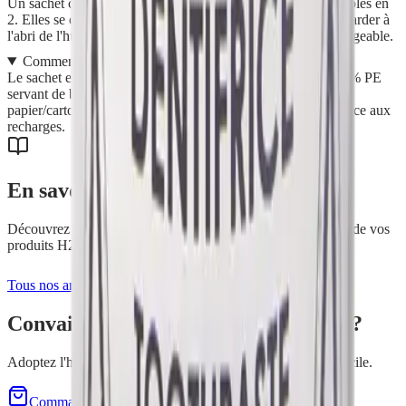
Un sachet contient 125 pastilles de 0,18 g (soit 22,5 g), sécables en
2. Elles se conservent 6 mois après ouverture. Pensez à les garder à
l'abri de l'humidité, idéalement dans le flacon en verre rechargeable.
Comment recycler l'emballage ?
Le sachet est un film en papier recyclable (80 % papier / 20 % PE
servant de barrière à l'humidité). Il se trie dans la filière
papier/carton. Le flacon en verre, lui, se réutilise à l'infini grâce aux
recharges.
En savoir plus
Découvrez nos conseils et astuces pour tirer le meilleur parti de vos
produits H2O at Home.
Tous nos articles
Convaincu(e) par
Dentifrice Naturel
?
Adoptez l'hygiène dentaire naturelle ! Demo gratuite à domicile.
Commander maintenant
Demo gratuite à domicile