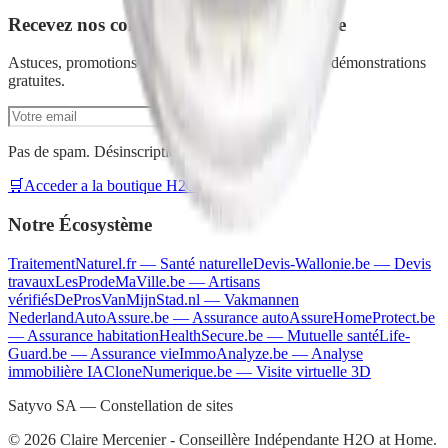
Recevez nos conseils nettoyage écologique
Astuces, promotions exclusives et invitations à nos démonstrations
gratuites.
S'inscrire
Pas de spam. Désinscription en un clic.
🛒
Acceder a la boutique H2O at Home
Notre Écosystème
TraitementNaturel.fr
—
Santé naturelle
Devis-Wallonie.be
—
Devis
travaux
LesProdeMaVille.be
—
Artisans
vérifiés
DeProsVanMijnStad.nl
—
Vakmannen
Nederland
AutoAssure.be
—
Assurance auto
AssureHomeProtect.be
—
Assurance habitation
HealthSecure.be
—
Mutuelle santé
Life-
Guard.be
—
Assurance vie
ImmoAnalyze.be
—
Analyse
immobilière IA
CloneNumerique.be
—
Visite virtuelle 3D
Satyvo SA — Constellation de sites
©
2026
Claire Mercenier - Conseillère Indépendante H2O at Home.