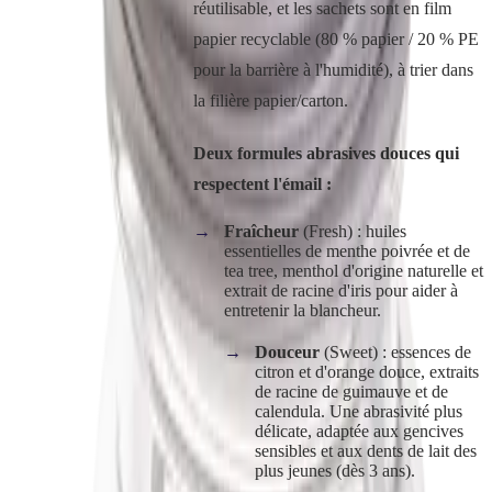
réutilisable, et les sachets sont en film
papier recyclable (80 % papier / 20 % PE
pour la barrière à l'humidité), à trier dans
la filière papier/carton.
Deux formules abrasives douces qui
respectent l'émail :
Fraîcheur
(Fresh) : huiles
essentielles de menthe poivrée et de
tea tree, menthol d'origine naturelle et
extrait de racine d'iris pour aider à
entretenir la blancheur.
Douceur
(Sweet) : essences de
citron et d'orange douce, extraits
de racine de guimauve et de
calendula. Une abrasivité plus
délicate, adaptée aux gencives
sensibles et aux dents de lait des
plus jeunes (dès 3 ans).